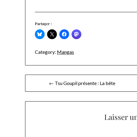
Partager :
Category:
Mangas
Navigation
← Tsu Goupil présente : La bête
de
l’article
Laisser u