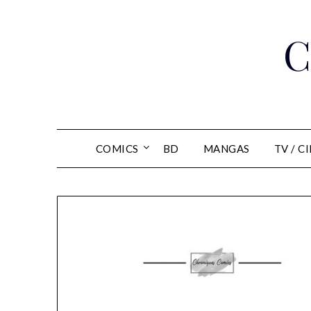
Skip
to
C
content
COMICS
BD
MANGAS
TV / C