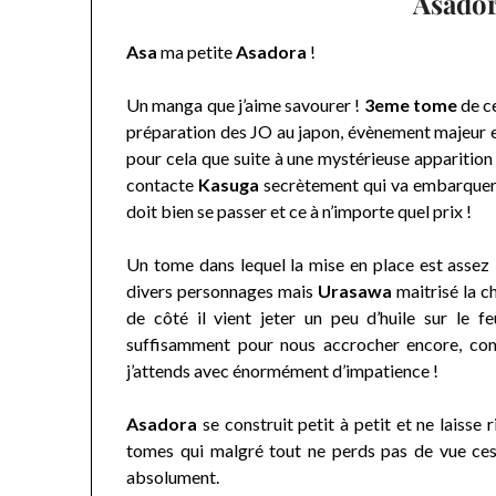
Asador
Asa
ma petite
Asadora
!
Un manga que j’aime savourer !
3eme tome
de ce
préparation des JO au japon, évènement majeur et
pour cela que suite à une mystérieuse apparition 
contacte
Kasuga
secrètement qui va embarque
doit bien se passer et ce à n’importe quel prix !
Un tome dans lequel la mise en place est assez
divers personnages mais
Urasawa
maitrisé la c
de côté il vient jeter un peu d’huile sur le 
suffisamment pour nous accrocher encore, comm
j’attends avec énormément d’impatience !
Asadora
se construit petit à petit et ne laisse r
tomes qui malgré tout ne perds pas de vue ces 
absolument.