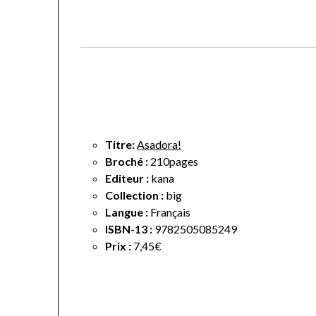
Titre:
Asadora!
Broché :
210pages
Editeur :
kana
Collection :
big
Langue :
Français
ISBN-13 :
9782505085249
Prix :
7,45€