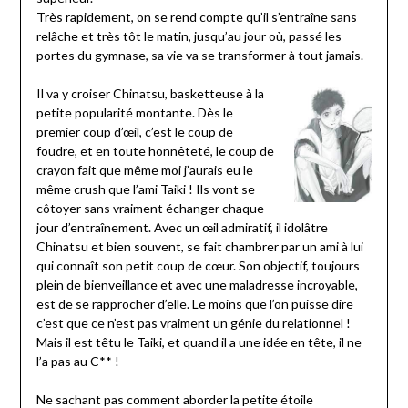
Très rapidement, on se rend compte qu’il s’entraîne sans
relâche et très tôt le matin, jusqu’au jour où, passé les
portes du gymnase, sa vie va se transformer à tout jamais.
Il va y croiser Chinatsu, basketteuse à la
petite popularité montante. Dès le
premier coup d’œil, c’est le coup de
foudre, et en toute honnêteté, le coup de
crayon fait que même moi j’aurais eu le
même crush que l’ami Taiki ! Ils vont se
côtoyer sans vraiment échanger chaque
jour d’entraînement. Avec un œil admiratif, il idolâtre
Chinatsu et bien souvent, se fait chambrer par un ami à lui
qui connaît son petit coup de cœur. Son objectif, toujours
plein de bienveillance et avec une maladresse incroyable,
est de se rapprocher d’elle. Le moins que l’on puisse dire
c’est que ce n’est pas vraiment un génie du relationnel !
Mais il est têtu le Taiki, et quand il a une idée en tête, il ne
l’a pas au C** !
Ne sachant pas comment aborder la petite étoile