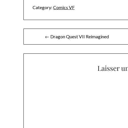
Category:
Comics VF
Navigation
← Dragon Quest VII Reimagined
de
l’article
Laisser u