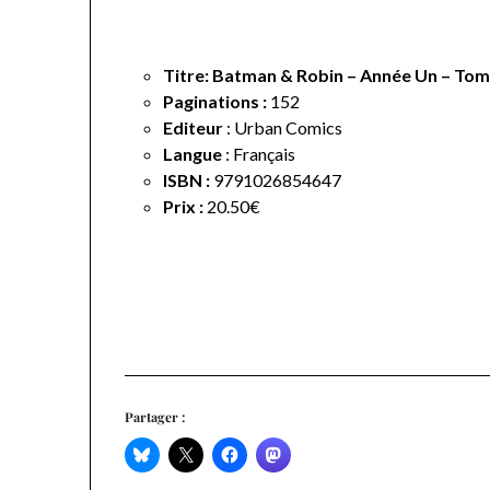
Titre: Batman & Robin – Année Un – Tom
Paginations :
152
Editeur
: Urban Comics
Langue
:
Français
ISBN :
9791026854647
Prix :
20.50€
Partager :