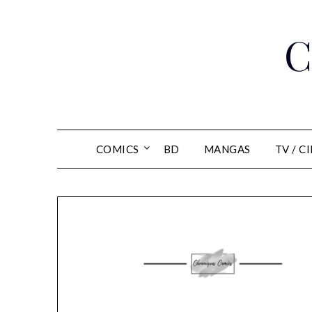
Skip
to
C
content
COMICS
BD
MANGAS
TV / C