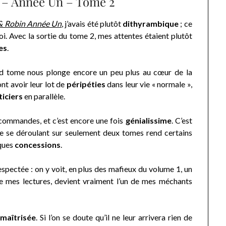
– Année Un – Tome 2
& Robin Année Un
, j’avais été plutôt
dithyrambique
; ce
i. Avec la sortie du tome 2, mes attentes étaient plutôt
es
.
d tome nous plonge encore un peu plus au cœur de la
ont avoir leur lot de
péripéties
dans leur vie « normale »,
ticiers
en parallèle.
commandes, et c’est encore une fois
génialissime
. C’est
re se déroulant sur seulement deux tomes rend certains
lques
concessions
.
pectée : on y voit, en plus des mafieux du volume 1, un
de mes lectures, devient vraiment l’un de mes méchants
t
maîtrisée
. Si l’on se doute qu’il ne leur arrivera rien de