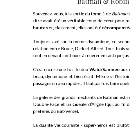
Batman & Robin 
Souvenez-vous, à la sortie du
tome 1 de
Batman 
titre avait été un véritable coup de cœur pour mo
hautes
et, clairement, elles ont été
récompensé
Toujours axé sur la même dynamique, ce secon
relation entre Bruce, Dick et Alfred. Tous trois v
tout en devant continuer à œuvrer en tant que
jus
C’est encore une fois le duo
Waid/Samnee
aux 
beau, dynamique et bien écrit. Même si l’histoi
passages un peu rapides, il faut parfois faire que
La galerie des grands méchants de Batman est res
Double-Face et un Gueule d’Argile (qui, au fil 
préférés du Bat-Verse).
La dualité vie courante / super-héros est plutô