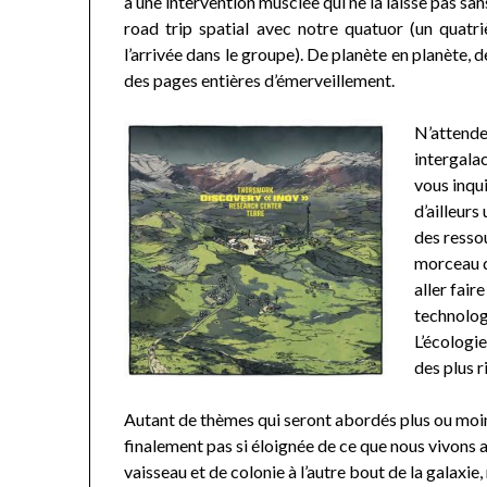
à une intervention musclée qui ne la laisse pas san
road trip spatial avec notre quatuor (un quatr
l’arrivée dans le groupe). De planète en planète, 
des pages entières d’émerveillement.
N’attende
intergalac
vous inqui
d’ailleurs
des resso
morceau de
aller fair
technolog
L’écologie
des plus 
Autant de thèmes qui seront abordés plus ou moins
finalement pas si éloignée de ce que nous vivons a
vaisseau et de colonie à l’autre bout de la galaxie