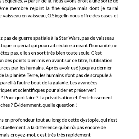
s séquelles. À partir de là, nous avons droit à une sorte de
ième membre rejoint la fine équipe mais dont je tairai
de vaisseau en vaisseau, G.Singelin nous offre des cases et
z pas de guerre spatiale à la Star Wars, pas de vaisseau
tique impérial qui pourrait réduire à néant l’humanité, ne
étez pas, elle s’en sort très bien toute seule. C’est
 un des points bien mis en avant sur ce titre, l’utilisation
urces par les humains. Après avoir usé jusqu’au dernier
 la planète Terre, les humains n’ont pas de scrupule à
e pareil à l’autre bout de la galaxie. Les avancées
iques et scientifiques pour aider et préserver?
 ? Pour quoi faire ? La privatisation et l’enrichissement
riches ? Évidemment, quelle question !
 en profondeur tout au long de cette dystopie, qui n’est
ctuellement, à la différence qu’on n’a pas encore de
, mais croyez-moi, c’est très très rapidement