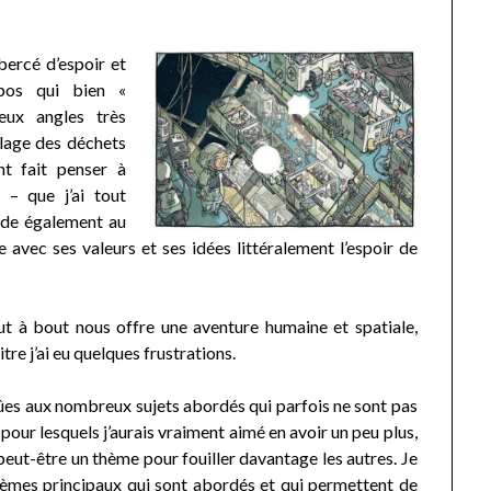
bercé d’espoir et
opos qui bien «
eux angles très
lage des déchets
nt fait penser à
– que j’ai tout
de également au
avec ses valeurs et ses idées littéralement l’espoir de
out à bout nous offre une aventure humaine et spatiale,
tre j’ai eu quelques frustrations.
es aux nombreux sujets abordés qui parfois ne sont pas
pour lesquels j’aurais vraiment aimé en avoir un peu plus,
 peut-être un thème pour fouiller davantage les autres. Je
èmes principaux qui sont abordés et qui permettent de