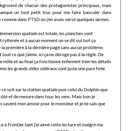
ckground de chacun des protagonistes principaux, mais
manqué un tout petit truc pour me faire basculer dans
e comme dans PTSD où j’en avais versé quelques larmes.
 l’immersion spatiale est totale, les planches sont
est rythmée et à aucun moment on se dit oui bof ça
 la première à la dernière page sans aucun problème.
t tout ce que j’aime, ici ça ne déroge pas à la règle. De
e mille et au final ça fonctionne tellement bien les détails
e les grands vides sidéraux sont juste une pure folie
ce soit sur la station spatiale puis celui du Dolphin que
côté et de mesure dans tous les sens. Mais bon je
es savent mon amour pour le monsieur et je ne sais que
e à Frontier tant j’ai aimé cette lecture et malgré ma