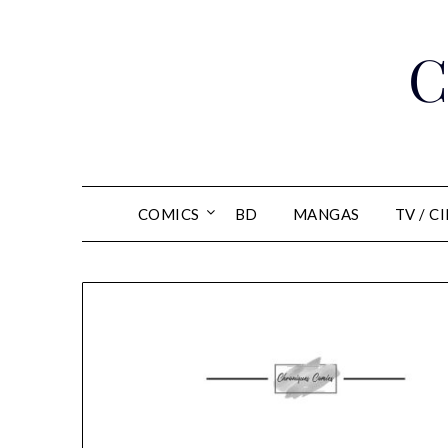
Skip
to
C
content
COMICS
BD
MANGAS
TV / C