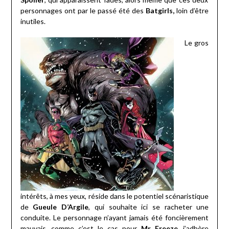
personnages ont par le passé été des
Batgirls,
loin d’être
inutiles.
Le gros
intérêts, à mes yeux, réside dans le potentiel scénaristique
de
Gueule D’Argile
, qui souhaite ici se racheter une
conduite. Le personnage n’ayant jamais été foncièrement
mauvais, comme c’est le cas pour
Mr Freeze
, j’adhère