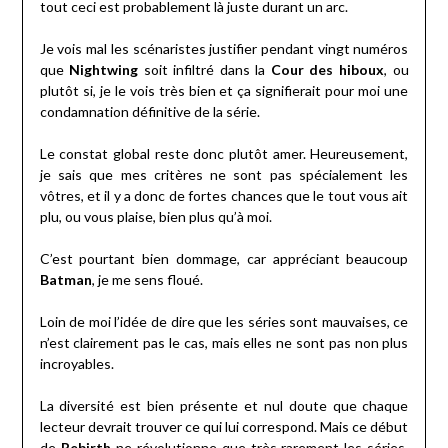
tout ceci est probablement là juste durant un arc.
Je vois mal les scénaristes justifier pendant vingt numéros
que
Nightwing
soit infiltré dans la
Cour des hiboux
, ou
plutôt si, je le vois très bien et ça signifierait pour moi une
condamnation définitive de la série.
Le constat global reste donc plutôt amer. Heureusement,
je sais que mes critères ne sont pas spécialement les
vôtres, et il y a donc de fortes chances que le tout vous ait
plu, ou vous plaise, bien plus qu’à moi.
C’est pourtant bien dommage, car appréciant beaucoup
Batman
, je me sens floué.
Loin de moi l’idée de dire que les séries sont mauvaises, ce
n’est clairement pas le cas, mais elles ne sont pas non plus
incroyables.
La diversité est bien présente et nul doute que chaque
lecteur devrait trouver ce qui lui correspond. Mais ce début
de
Rebirth
ne révolutionne que très rarement les séries,