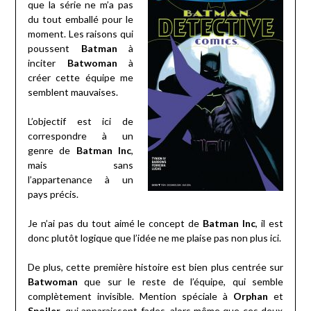
que la série ne m’a pas
du tout emballé pour le
moment. Les raisons qui
poussent
Batman
à
inciter
Batwoman
à
créer cette équipe me
semblent mauvaises.
L’objectif est ici de
correspondre à un
genre de
Batman Inc
,
mais sans
l’appartenance à un
pays précis.
Je n’ai pas du tout aimé le concept de
Batman Inc
, il est
donc plutôt logique que l’idée ne me plaise pas non plus ici.
De plus, cette première histoire est bien plus centrée sur
Batwoman
que sur le reste de l’équipe, qui semble
complètement invisible. Mention spéciale à
Orphan
et
Spoiler
, qui apparaissent fades, alors même que ces deux