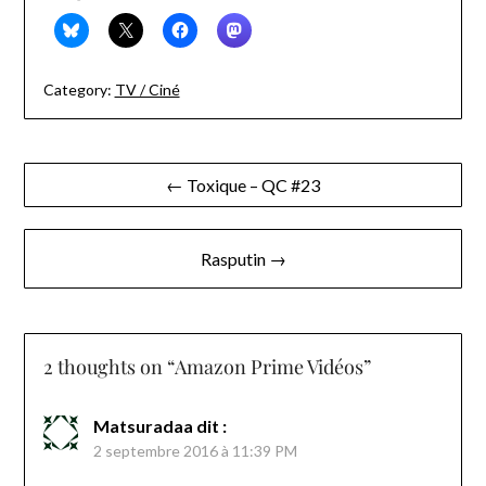
Category:
TV / Ciné
Navigation
← Toxique – QC #23
de
l’article
Rasputin →
2 thoughts on “
Amazon Prime Vidéos
”
Matsuradaa
dit :
2 septembre 2016 à 11:39 PM