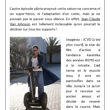
L’autre épisode pilote proposé cette saison ne concerne ni
un super-héros, ni l’adaptation d’un comic, mais je ne
pouvais pas le passer sous silence. En effet,
Jean-Claude
Van Johnson
est tellement inclassable qu’on pourrait le
décliner sur tous les supports !
Imaginez : JCVD [
c’est
plus court
], la star du
film d’action à
tendance karatéka
des années 80/90 est
à la retraite. L’œil
terne et le muscle
mou, il erre en
pantoufles dans sa
villa. Jusqu’à ce qu’un
jour il recroise un
ancien amour et
décide de revenir
dans la course. Mais