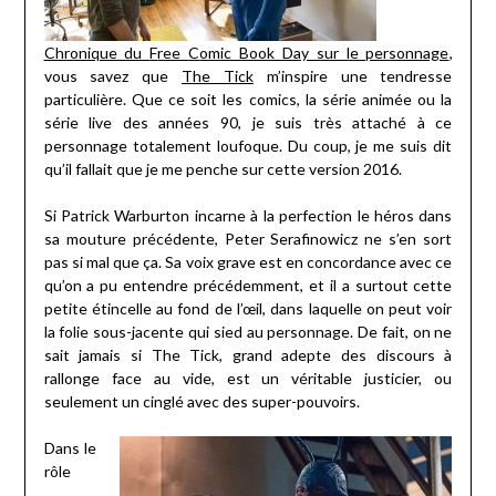
Chronique du
F
ree
C
omic
B
ook
D
ay sur le personnage
,
vous savez que
The Tick
m’inspire une tendresse
particulière. Que ce soit les comics, la série animée ou la
série live des années 90, je suis très attaché à ce
personnage totalement loufoque. Du coup, je me suis dit
qu’il fallait que je me penche sur cette version 2016.
Si Patrick Warburton incarne à la perfection le héros dans
sa mouture précédente, Peter Serafinowicz ne s’en sort
pas si mal que ça. Sa voix grave est en concordance avec ce
qu’on a pu entendre précédemment, et il a surtout cette
petite étincelle au fond de l’œil, dans laquelle on peut voir
la folie sous-jacente qui sied au personnage. De fait, on ne
sait jamais si The Tick, grand adepte des discours à
rallonge face au vide, est un véritable justicier, ou
seulement un cinglé avec des super-pouvoirs.
Dans le
rôle