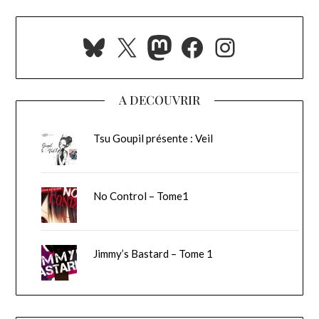
Bluesky
X
Mastodon
Facebook
Instagra
A DECOUVRIR
Tsu Goupil présente : Veil
No Control – Tome1
Jimmy’s Bastard – Tome 1