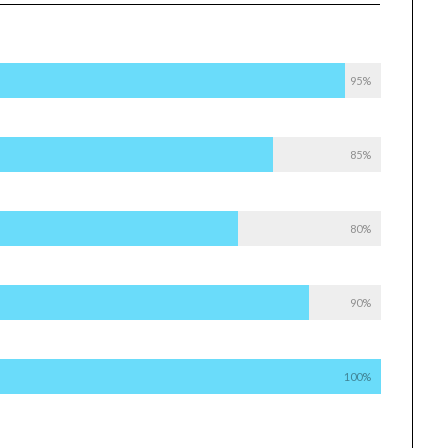
95%
85%
80%
90%
100%