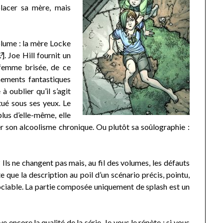
placer sa mère, mais
olume : la mère Locke
?
]. Joe Hill fournit un
 femme brisée, de ce
nements fantastiques
à oublier qu’il s’agit
tué sous ses yeux. Le
us d’elle-même, elle
er son alcoolisme chronique. Ou plutôt sa soûlographie :
ls ne changent pas mais, au fil des volumes, les défauts
 que la description au poil d’un scénario précis, pointu,
sociable. La partie composée uniquement de splash est un
e encore la qualité de la série. Je vous le répète : si vous