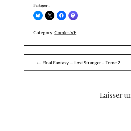
Partager :
Category:
Comics VF
Navigation
← Final Fantasy — Lost Stranger – Tome 2
de
l’article
Laisser u