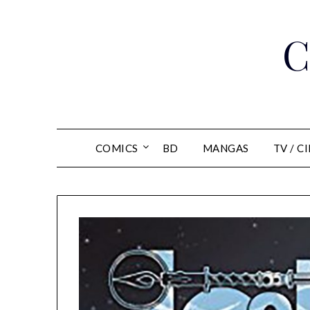
Skip
to
C
content
COMICS
BD
MANGAS
TV / C