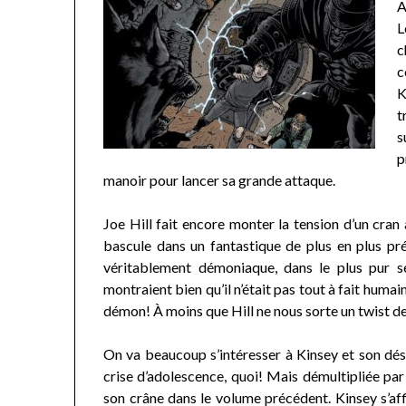
A
L
c
c
K
t
s
p
manoir pour lancer sa grande attaque.
Joe Hill fait encore monter la tension d’un cra
bascule dans un fantastique de plus en plus pré
véritablement démoniaque, dans le plus pur 
montraient bien qu’il n’était pas tout à fait humain
démon! À moins que Hill ne nous sorte un twist de 
On va beaucoup s’intéresser à Kinsey et son dés
crise d’adolescence, quoi! Mais démultipliée par 
son crâne dans le volume précédent. Kinsey s’aff