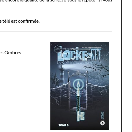
!
e télé est confirmée.
des Ombres