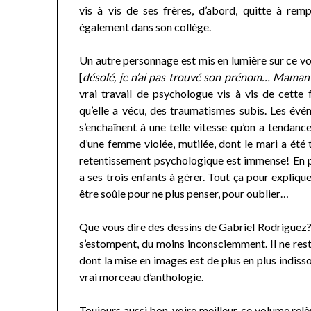
vis à vis de ses frères, d’abord, quitte à rem
également dans son collège.
Un autre personnage est mis en lumière sur ce v
[
désolé, je n’ai pas trouvé son prénom… Maman
vrai travail de psychologue vis à vis de cette
qu’elle a vécu, des traumatismes subis. Les évé
s’enchaînent à une telle vitesse qu’on a tendance 
d’une femme violée, mutilée, dont le mari a été 
retentissement psychologique est immense! En pl
a ses trois enfants à gérer. Tout ça pour expliqu
être soûle pour ne plus penser, pour oublier…
Que vous dire des dessins de Gabriel Rodriguez? I
s’estompent, du moins inconsciemment. Il ne reste
dont la mise en images est de plus en plus indis
vrai morceau d’anthologie.
Toujours aussi bon, voire meilleur, ce volume relèv