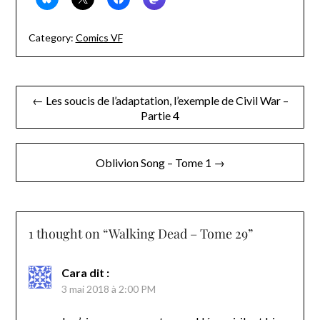
Category:
Comics VF
Navigation
← Les soucis de l’adaptation, l’exemple de Civil War –
Partie 4
de
l’article
Oblivion Song – Tome 1 →
1 thought on “
Walking Dead – Tome 29
”
Cara
dit :
3 mai 2018 à 2:00 PM