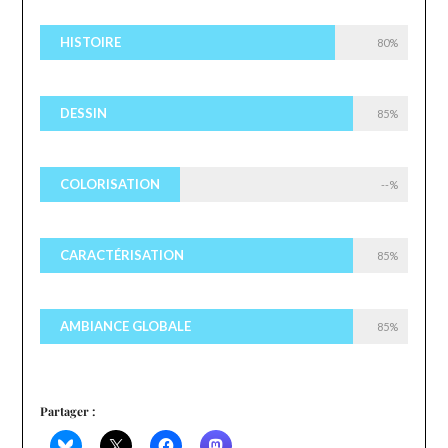
HISTOIRE
80%
DESSIN
85%
COLORISATION
--%
CARACTÉRISATION
85%
AMBIANCE GLOBALE
85%
Partager :