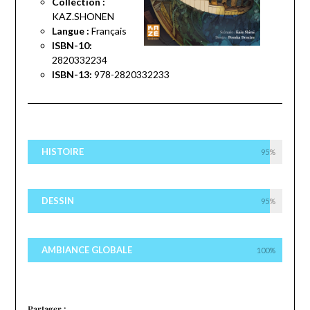
Collection :
KAZ.SHONEN
Langue :
Français
ISBN-10:
2820332234
ISBN-13:
978-2820332233
HISTOIRE
95%
DESSIN
95%
AMBIANCE GLOBALE
100%
Partager :