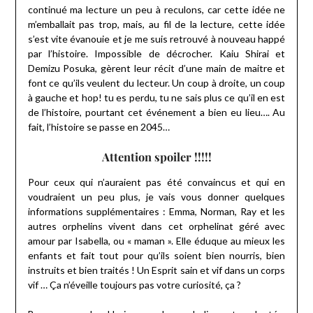
continué ma lecture un peu à reculons, car cette idée ne
m’emballait pas trop, mais, au fil de la lecture, cette idée
s’est vite évanouie et je me suis retrouvé à nouveau happé
par l’histoire. Impossible de décrocher. Kaiu Shirai et
Demizu Posuka, gèrent leur récit d’une main de maitre et
font ce qu’ils veulent du lecteur. Un coup à droite, un coup
à gauche et hop! tu es perdu, tu ne sais plus ce qu’il en est
de l’histoire, pourtant cet événement a bien eu lieu…. Au
fait, l’histoire se passe en 2045…
Attention spoiler !!!!!
Pour ceux qui n’auraient pas été convaincus et qui en
voudraient un peu plus, je vais vous donner quelques
informations supplémentaires : Emma, Norman, Ray et les
autres orphelins vivent dans cet orphelinat géré avec
amour par Isabella, ou « maman ». Elle éduque au mieux les
enfants et fait tout pour qu’ils soient bien nourris, bien
instruits et bien traités ! Un Esprit sain et vif dans un corps
vif … Ça n’éveille toujours pas votre curiosité, ça ?