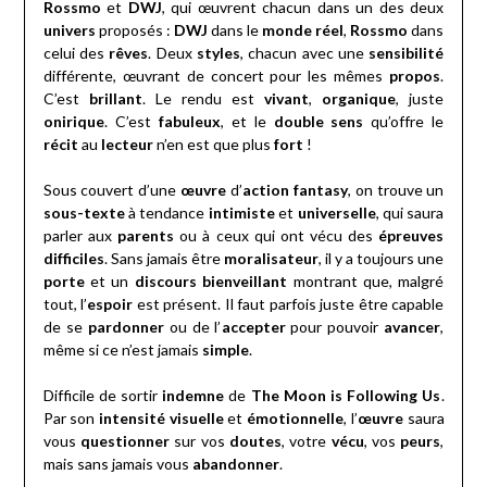
Rossmo
et
DWJ
, qui œuvrent chacun dans un des deux
univers
proposés :
DWJ
dans le
monde réel
,
Rossmo
dans
celui des
rêves
. Deux
styles
, chacun avec une
sensibilité
différente, œuvrant de concert pour les mêmes
propos
.
C’est
brillant
. Le rendu est
vivant
,
organique
, juste
onirique
. C’est
fabuleux
, et le
double sens
qu’offre le
récit
au
lecteur
n’en est que plus
fort
!
Sous couvert d’une
œuvre
d’
action fantasy
, on trouve un
sous-texte
à tendance
intimiste
et
universelle
, qui saura
parler aux
parents
ou à ceux qui ont vécu des
épreuves
difficiles
. Sans jamais être
moralisateur
, il y a toujours une
porte
et un
discours bienveillant
montrant que, malgré
tout, l’
espoir
est présent. Il faut parfois juste être capable
de se
pardonner
ou de l’
accepter
pour pouvoir
avancer
,
même si ce n’est jamais
simple
.
Difficile de sortir
indemne
de
The Moon is Following Us
.
Par son
intensité visuelle
et
émotionnelle
, l’
œuvre
saura
vous
questionner
sur vos
doutes
, votre
vécu
, vos
peurs
,
mais sans jamais vous
abandonner
.