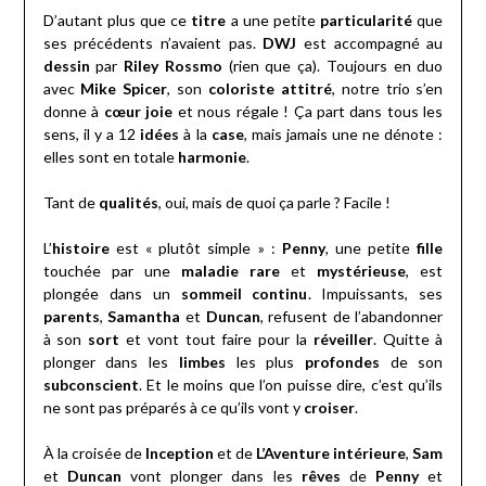
D’autant plus que ce
titre
a une petite
particularité
que
ses précédents n’avaient pas.
DWJ
est accompagné au
dessin
par
Riley Rossmo
(rien que ça). Toujours en duo
avec
Mike Spicer
, son
coloriste attitré
, notre trio s’en
donne à
cœur joie
et nous régale ! Ça part dans tous les
sens, il y a 12
idées
à la
case
, mais jamais une ne dénote :
elles sont en totale
harmonie
.
Tant de
qualités
, oui, mais de quoi ça parle ? Facile !
L’
histoire
est « plutôt simple » :
Penny
, une petite
fille
touchée par une
maladie rare
et
mystérieuse
, est
plongée dans un
sommeil continu
. Impuissants, ses
parents
,
Samantha
et
Duncan
, refusent de l’abandonner
à son
sort
et vont tout faire pour la
réveiller
. Quitte à
plonger dans les
limbes
les plus
profondes
de son
subconscient
. Et le moins que l’on puisse dire, c’est qu’ils
ne sont pas préparés à ce qu’ils vont y
croiser
.
À la croisée de
Inception
et de
L’Aventure intérieure
,
Sam
et
Duncan
vont plonger dans les
rêves
de
Penny
et