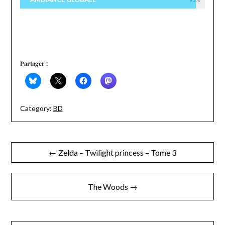
Partager :
Category:
BD
Navigation
← Zelda – Twilight princess – Tome 3
de
l’article
The Woods →