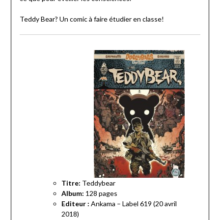
Teddy Bear? Un comic à faire étudier en classe!
Titre:
Teddybear
Album:
128 pages
Editeur :
Ankama – Label 619 (20 avril
2018)