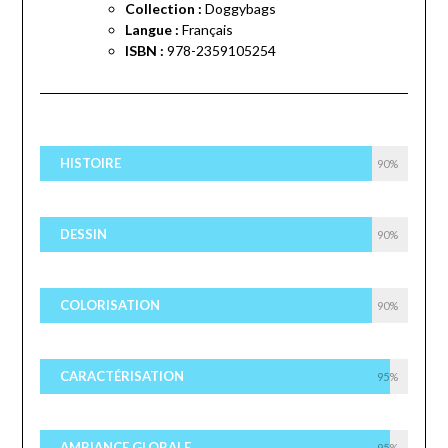
Collection :
Doggybags
Langue :
Français
ISBN :
978-2359105254
HISTOIRE
90%
DESSIN
90%
COLORISATION
90%
CARACTÉRISATION
95%
AMBIANCE GLOBALE
95%