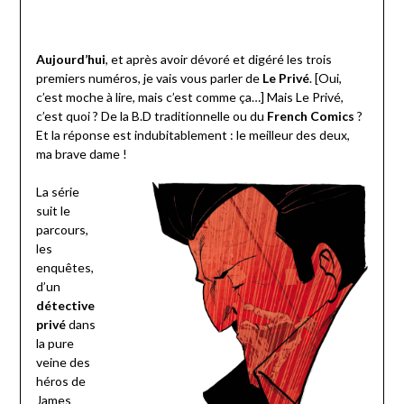
Aujourd’hui
, et après avoir dévoré et digéré les trois
premiers numéros, je vais vous parler de
Le Privé
. [Oui,
c’est moche à lire, mais c’est comme ça…] Mais Le Privé,
c’est quoi ? De la B.D traditionnelle ou du
French Comics
?
Et la réponse est indubitablement : le meilleur des deux,
ma brave dame !
La série
suit le
parcours,
les
enquêtes,
d’un
détective
privé
dans
la pure
veine des
héros de
James