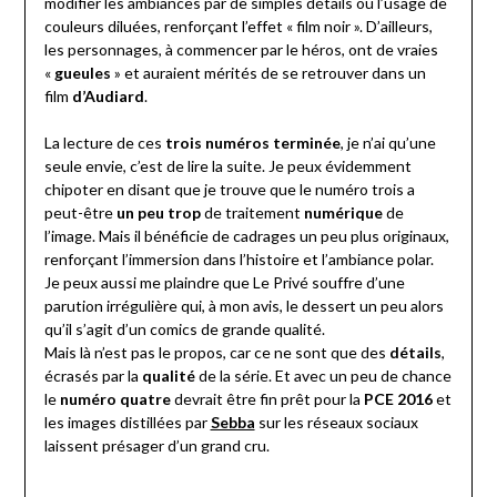
modifier les ambiances par de simples détails ou l’usage de
couleurs diluées, renforçant l’effet « film noir ». D’ailleurs,
les personnages, à commencer par le héros, ont de vraies
«
gueules
» et auraient mérités de se retrouver dans un
film
d’Audiard
.
La lecture de ces
trois numéros terminée
, je n’ai qu’une
seule envie, c’est de lire la suite. Je peux évidemment
chipoter en disant que je trouve que le numéro trois a
peut-être
un peu trop
de traitement
numérique
de
l’image. Mais il bénéficie de cadrages un peu plus originaux,
renforçant l’immersion dans l’histoire et l’ambiance polar.
Je peux aussi me plaindre que Le Privé souffre d’une
parution irrégulière qui, à mon avis, le dessert un peu alors
qu’il s’agit d’un comics de grande qualité.
Mais là n’est pas le propos, car ce ne sont que des
détails
,
écrasés par la
qualité
de la série. Et avec un peu de chance
le
numéro quatre
devrait être fin prêt pour la
PCE 2016
et
les images distillées par
Sebba
sur les réseaux sociaux
laissent présager d’un grand cru.