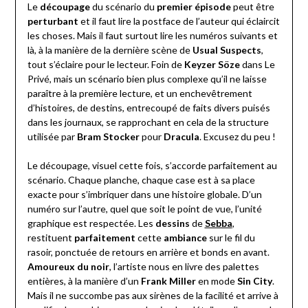
Le
découpage
du scénario du
premier épisode
peut être
perturbant
et il faut lire la postface de l’auteur qui éclaircit
les choses. Mais il faut surtout lire les numéros suivants et
là, à la manière de la dernière scène de
Usual Suspects
,
tout s’éclaire pour le lecteur. Foin de
Keyzer Söze
dans Le
Privé, mais un scénario bien plus complexe qu’il ne laisse
paraître à la première lecture, et un enchevêtrement
d’histoires, de destins, entrecoupé de faits divers puisés
dans les journaux, se rapprochant en cela de la structure
utilisée par
Bram Stocker
pour
Dracula
. Excusez du peu !
Le découpage, visuel cette fois, s’accorde parfaitement au
scénario. Chaque planche, chaque case est à sa place
exacte pour s’imbriquer dans une histoire globale. D’un
numéro sur l’autre, quel que soit le point de vue, l’unité
graphique est respectée. Les
dessins
de
Sebba
,
restituent
parfaitement
cette
ambiance
sur le fil du
rasoir, ponctuée de retours en arrière et bonds en avant.
Amoureux du noir
, l’artiste nous en livre des palettes
entières, à la manière d’un
Frank Miller
en mode
Sin City
.
Mais il ne succombe pas aux sirènes de la facilité et arrive à