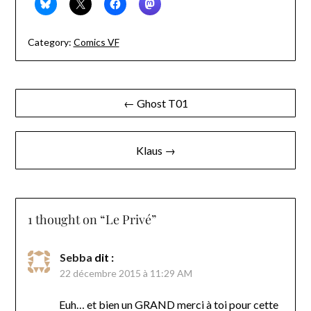
Category:
Comics VF
Navigation
← Ghost T01
de
l’article
Klaus →
1 thought on “
Le Privé
”
Sebba
dit :
22 décembre 2015 à 11:29 AM
Euh… et bien un GRAND merci à toi pour cette