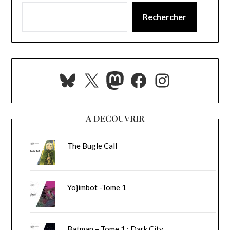
Rechercher
Bluesky
X
Mastodon
Facebook
Instagra
A DECOUVRIR
The Bugle Call
Yojimbot -Tome 1
Batman – Tome 1 : Dark City