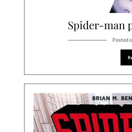
Spider-man p
Posted 
R