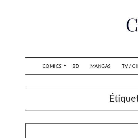
Skip
to
C
content
COMICS
BD
MANGAS
TV / C
Étiquet