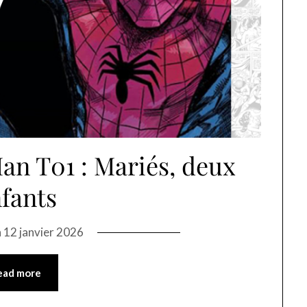
an T01 : Mariés, deux
fants
n
12 janvier 2026
ead more