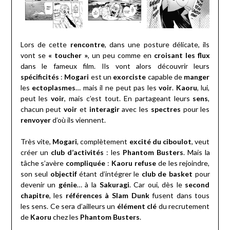
Lors de cette
rencontre
, dans une posture délicate, ils
vont se
« toucher »
, un peu comme en
croisant les flux
dans le fameux film. Ils vont alors découvrir leurs
spécificités
:
Mogari
est un
exorciste
capable de
manger
les
ectoplasmes
… mais il ne peut pas les
voir
.
Kaoru
, lui,
peut les
voir
, mais c’est tout. En partageant leurs
sens
,
chacun peut
voir
et
interagir
avec les
spectres
pour les
renvoyer
d’où ils viennent.
Très vite,
Mogari
, complètement
excité du ciboulot
, veut
créer un
club d’activités
: les
Phantom Busters
. Mais la
tâche s’avère
compliquée
:
Kaoru refuse
de les rejoindre,
son seul
objectif
étant d’intégrer le
club de basket
pour
devenir un
génie
… à la
Sakuragi
. Car oui, dès le
second
chapitre
, les
références à Slam Dunk
fusent dans tous
les sens. Ce sera d’ailleurs un
élément clé
du recrutement
de
Kaoru
chez les
Phantom Busters
.