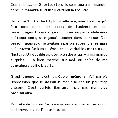
Cependant… les
Ghostbusters
, ils sont
quatre
. Il manque
donc
un membre
au club ! Il va falloir le
trouver
…
Un
tome 1 introductif
plutôt
efficace
, avec tout ce qu’il
faut pour poser les
bases
de l’
univers
et des
personnages
. Un
mélange d’humour
un peu
débile
mais
qui
fonctionne
, sans jamais tomber dans le
nanar
. Des
personnages
aux
motivations
parfois
superficielles
, mais
qui peuvent facilement
évoluer
en véritables
moteurs
de
l’histoire. Un
équilibre
plutôt bien dosé, qui — à ma grande
surprise
— a bien marché sur moi, au point de me
convaincre
de lire la
suite
.
Graphiquement
, c’est
agréable
, même si j’ai parfois
l’impression que le
dessin numérique
est un peu trop
présent. C’est parfois
flagrant
, mais pas non plus
rédhibitoire
.
J’ai
hâte
de voir où l’
autrice
va nous emmener, mais quoi
qu’il arrive, je serai là pour la
suite
.