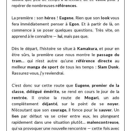
repérer de nombreuses
références
.
La première : son
héros
!
Eugene
. Rien que son
look
vous
fera immédiatement penser à
Egon
. Et à partir de là, on
commence à se poser quelques questions. Très vite, on
apprend à le connaître —
lui
, mais pas que.
Dès le départ, l’histoire se situe à
Kamakura
, et pour en
être sûrs, la première case nous montre le
passage du
tram
… qui n’est autre qu’une
référence directe
au
meilleur
manga de sport
de tous les temps :
Slam Dunk
.
Rassurez-vous, j’y reviendrai.
C’est donc sur cette route que
Eugene
,
premier de la
classe
,
délégué émérite
, se rend en cours le jour de la
rentrée
. Il croise la route de
Mogari
, un ado
complètement
déjanté
, sur le point de se
noyer
.
N’écoutant que son
courage
, il fonce pour le
sauver
. Un
lien
par défaut va se créer entre eux, les plongeant
rapidement dans une situation plutôt…
malencontreuse
,
qui va provoquer une nouvelle rencontre — cette fois avec