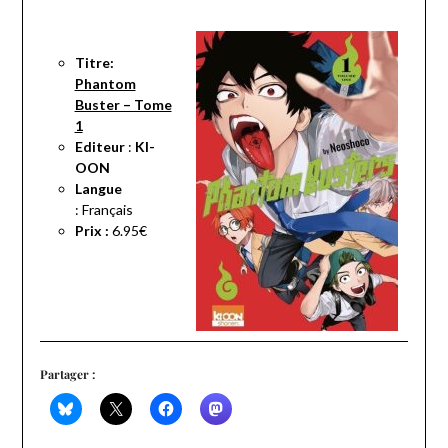
Titre:
Phantom
Buster – Tome
1
Editeur
:
KI-
OON
Langue
:
Français
Prix :
6.95€
Partager :