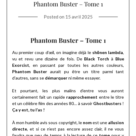
Phantom Buster – Tome 1
Posted on
15 avril 2025
Phantom Buster – Tome 1
Au premier coup d’œil, on imagine déjà le
shōnen lambda
,
vu et revu une dizaine de fois. De
Black Torch
à
Blue
Exorcist
, en passant par toutes les autres couleurs,
Phantom Buster
aurait pu être un titre parmi tant
d’autres, sans se
démarquer
ni même essayer.
Et pourtant, les plus malins d’entre vous auront
certainement fait un rapide
rapprochement
entre le titre
et un célèbre film des années 80… à savoir
Ghostbusters
!
Ça y est, tu l’as !
À mon humble avis sous copyright, le
nom
est une
allusion
directe
, et si ce n’est pas encore assez clair, il ne vous
faudra que peu de temps à la lecture de ce
tome
pour y