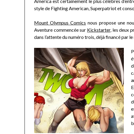
America est certainement le plus célèbres d’entre
style de Fighting American, Superpatriot et conso
Mount Olympus Comics
nous propose une nouve
Aventure commencée sur
Kickstarter
, les deux 
dans l’attente du numéro trois, déjà financé par l
P
é
d
c
a
E
c
d
e
a
b