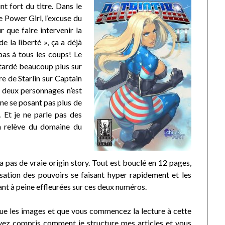
nt fort du titre. Dans le
de Power Girl, l’excuse du
r que faire intervenir la
 la liberté », ça a déjà
pas à tous les coups! Le
attardé beaucoup plus sur
re de Starlin sur Captain
 deux personnages n’est
 ne se posant pas plus de
Et je ne parle pas des
a relève du domaine du
y a pas de vraie origin story. Tout est bouclé en 12 pages,
lisation des pouvoirs se faisant hyper rapidement et les
ant à peine effleurées sur ces deux numéros.
que les images et que vous commencez la lecture à cette
 avez compris comment je structure mes articles et vous