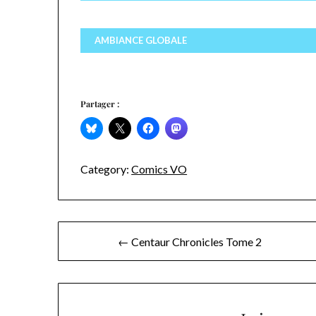
AMBIANCE GLOBALE
Partager :
Category:
Comics VO
Navigation
← Centaur Chronicles Tome 2
de
l’article