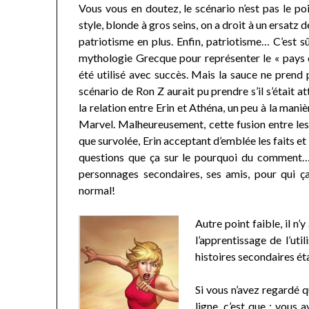
Vous vous en doutez, le scénario n’est pas le poi
style, blonde à gros seins, on a droit à un ersatz 
patriotisme en plus. Enfin, patriotisme… C’est sû
mythologie Grecque pour représenter le « pays de
été utilisé avec succès. Mais la sauce ne prend 
scénario de Ron Z aurait pu prendre s’il s’était 
la relation entre Erin et Athéna, un peu à la maniè
Marvel. Malheureusement, cette fusion entre les
que survolée, Erin acceptant d’emblée les faits et
questions que ça sur le pourquoi du comment… 
personnages secondaires, ses amis, pour qui ç
normal!
Autre point faible, il n’
l’apprentissage de l’uti
histoires secondaires ét
Si vous n’avez regardé 
ligne, c’est que : vous