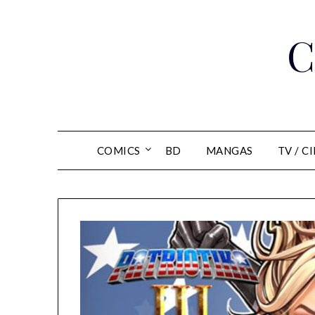
Skip
to
C
content
COMICS
BD
MANGAS
TV / C