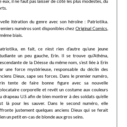
 eux, il ne faut pas laisser de côté les plus modestes, du
rts.
lle itération du genre avec son héroïne : Patriotika.
premiers numéros sont disponibles chez
Original Comics
,
e même biais.
atriotika, en fait, ce n’est rien d’autre qu’une jeune
tudiante un peu gauche, Erin. Il se trouve qu’Athéna,
escendante de la Déesse du même nom, s’est liée à Erin
ar une force mystérieuse, responsable du déclin des
nciens Dieux, sape ses forces. Dans le premier numéro,
rin tente de faire bonne figure avec sa nouvelle
olocataire corporelle et revêt un costume aux couleurs
u drapeau U.S afin de bien montrer à des soldats qu’elle
st là pour les sauver. Dans le second numéro, elle
ffronte justement quelques anciens Dieux qui se ferait
ien un petit en-cas de blonde aux gros seins.