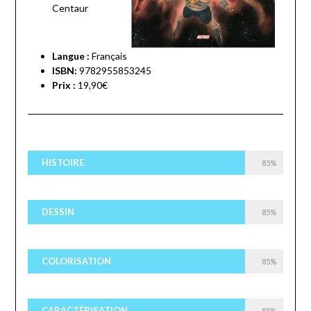
Centaur
Langue :
Français
ISBN:
9782955853245
Prix :
19,90€
HISTOIRE
85%
DESSIN
85%
COLORISATION
85%
CARACTÉRISATION
85%