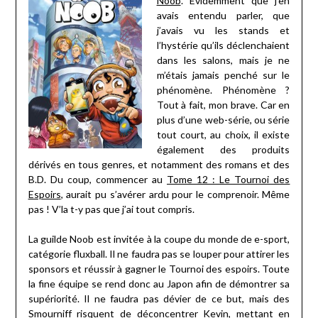
Noob
. Évidemment que j’en
avais entendu parler, que
j’avais vu les stands et
l’hystérie qu’ils déclenchaient
dans les salons, mais je ne
m’étais jamais penché sur le
phénomène. Phénomène ?
Tout à fait, mon brave. Car en
plus d’une web-série, ou série
tout court, au choix, il existe
également des produits
dérivés en tous genres, et notamment des romans et des
B.D. Du coup, commencer au
Tome 12 : Le Tournoi des
Espoirs
, aurait pu s’avérer ardu pour le comprenoir. Même
pas ! V’la t-y pas que j’ai tout compris.
La guilde Noob est invitée à la coupe du monde de e-sport,
catégorie fluxball. Il ne faudra pas se louper pour attirer les
sponsors et réussir à gagner le Tournoi des espoirs. Toute
la fine équipe se rend donc au Japon afin de démontrer sa
supériorité. Il ne faudra pas dévier de ce but, mais des
Smourniff risquent de déconcentrer Kevin, mettant en