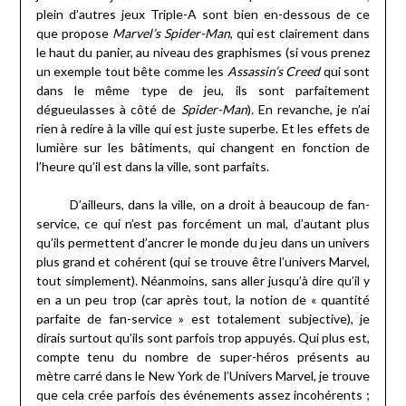
plein d’autres jeux Triple-A sont bien en-dessous de ce
que propose
Marvel’s
Spider-Man
, qui est clairement dans
le haut du panier, au niveau des graphismes (si vous prenez
un exemple tout bête comme les
Assassin’s Creed
qui sont
dans le même type de jeu, ils sont parfaitement
dégueulasses à côté de
Spider-Man
)
.
En revanche, je n’ai
rien à redire à la ville qui est juste superbe. Et les effets de
lumière sur les bâtiments, qui changent en fonction de
l’heure qu’il est dans la ville, sont parfaits.
D’ailleurs, dans la ville, on a droit à beaucoup de fan-
service, ce qui n’est pas forcément un mal, d’autant plus
qu’ils permettent d’ancrer le monde du jeu dans un univers
plus grand et cohérent (qui se trouve être l’univers Marvel,
tout simplement). Néanmoins, sans aller jusqu’à dire qu’il y
en a un peu trop (car après tout, la notion de « quantité
parfaite de fan-service » est totalement subjective), je
dirais surtout qu’ils sont parfois trop appuyés. Qui plus est,
compte tenu du nombre de super-héros présents au
mètre carré dans le New York de l’Univers Marvel, je trouve
que cela crée parfois des événements assez incohérents ;