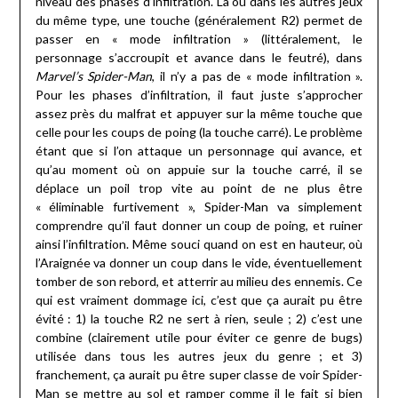
niveau des phases d’infiltration. Là où dans les autres jeux
du même type, une touche (généralement R2) permet de
passer en « mode infiltration » (littéralement, le
personnage s’accroupit et avance dans le feutré), dans
Marvel’s Spider-Man
, il n’y a pas de « mode infiltration ».
Pour les phases d’infiltration, il faut juste s’approcher
assez près du malfrat et appuyer sur la même touche que
celle pour les coups de poing (la touche carré). Le problème
étant que si l’on attaque un personnage qui avance, et
qu’au moment où on appuie sur la touche carré, il se
déplace un poil trop vite au point de ne plus être
« éliminable furtivement », Spider-Man va simplement
comprendre qu’il faut donner un coup de poing, et ruiner
ainsi l’infiltration. Même souci quand on est en hauteur, où
l’Araignée va donner un coup dans le vide, éventuellement
tomber de son rebord, et atterrir au milieu des ennemis. Ce
qui est vraiment dommage ici, c’est que ça aurait pu être
évité : 1) la touche R2 ne sert à rien, seule ; 2) c’est une
combine (clairement utile pour éviter ce genre de bugs)
utilisée dans tous les autres jeux du genre ; et 3)
franchement, ça aurait pu être super classe de voir Spider-
Man se mettre au sol et ramper comme il le fait si bien