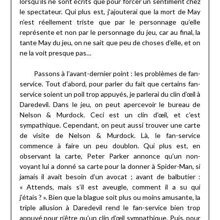
lorsqu’ils ne sont écrits que pour forcer un sentiment chez
le spectateur. Qui plus est, j’ajouterai que la mort de May
n’est réellement triste que par le personnage qu’elle
représente et non par le personnage du jeu, car au final, la
tante May du jeu, on ne sait que peu de choses d’elle, et on
ne la voit presque pas…
Passons à l’avant-dernier point : les problèmes de fan-
service. Tout d’abord, pour parler du fait que certains fan-
service soient un poil trop appuyés, je parlerai du clin d’œil à
Daredevil. Dans le jeu, on peut apercevoir le bureau de
Nelson & Murdock. Ceci est un clin d’œil, et c’est
sympathique. Cependant, on peut aussi trouver une carte
de visite de Nelson & Murdock. Là, le fan-service
commence à faire un peu doublon. Qui plus est, en
observant la carte, Peter Parker annonce qu’un non-
voyant lui a donné sa carte pour la donner à Spider-Man, si
jamais il avait besoin d’un avocat ; avant de balbutier :
« Attends, mais s’il est aveugle, comment il a su qui
j’étais ? ». Bien que la blague soit plus ou moins amusante, la
triple allusion à Daredevil rend le fan-service bien trop
appuyé pour n’être qu’un clin d’œil sympathique. Puis, pour