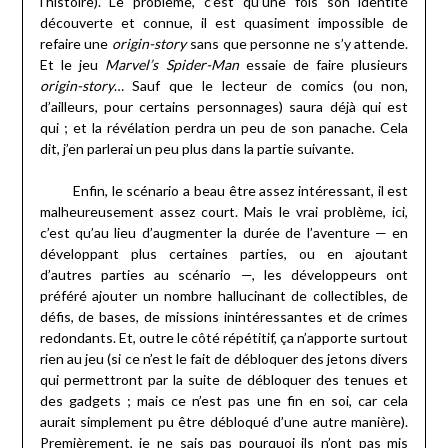
l’histoire). Le problème, c’est qu’une fois son identité
découverte et connue, il est quasiment impossible de
refaire une
origin-story
sans que personne ne s’y attende.
Et le jeu
Marvel’s Spider-Man
essaie de faire plusieurs
origin-story
… Sauf que le lecteur de comics (ou non,
d’ailleurs, pour certains personnages) saura déjà qui est
qui ; et la révélation perdra un peu de son panache. Cela
dit, j’en parlerai un peu plus dans la partie suivante.
Enfin, le scénario a beau être assez intéressant, il est
malheureusement assez court. Mais le vrai problème, ici,
c’est qu’au lieu d’augmenter la durée de l’aventure — en
développant plus certaines parties, ou en ajoutant
d’autres parties au scénario —, les développeurs ont
préféré ajouter un nombre hallucinant de collectibles, de
défis, de bases, de missions inintéressantes et de crimes
redondants. Et, outre le côté répétitif, ça n’apporte surtout
rien au jeu (si ce n’est le fait de débloquer des jetons divers
qui permettront par la suite de débloquer des tenues et
des gadgets ; mais ce n’est pas une fin en soi, car cela
aurait simplement pu être débloqué d’une autre manière).
Premièrement, je ne sais pas pourquoi ils n’ont pas mis