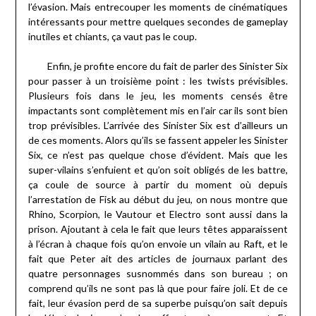
l’évasion. Mais entrecouper les moments de cinématiques
intéressants pour mettre quelques secondes de gameplay
inutiles et chiants, ça vaut pas le coup.
Enfin, je profite encore du fait de parler des Sinister Six
pour passer à un troisième point : les twists prévisibles.
Plusieurs fois dans le jeu, les moments censés être
impactants sont complètement mis en l’air car ils sont bien
trop prévisibles. L’arrivée des Sinister Six est d’ailleurs un
de ces moments. Alors qu’ils se fassent appeler les Sinister
Six, ce n’est pas quelque chose d’évident. Mais que les
super-vilains s’enfuient et qu’on soit obligés de les battre,
ça coule de source à partir du moment où depuis
l’arrestation de Fisk au début du jeu, on nous montre que
Rhino, Scorpion, le Vautour et Electro sont aussi dans la
prison. Ajoutant à cela le fait que leurs têtes apparaissent
à l’écran à chaque fois qu’on envoie un vilain au Raft, et le
fait que Peter ait des articles de journaux parlant des
quatre personnages susnommés dans son bureau ; on
comprend qu’ils ne sont pas là que pour faire joli. Et de ce
fait, leur évasion perd de sa superbe puisqu’on sait depuis