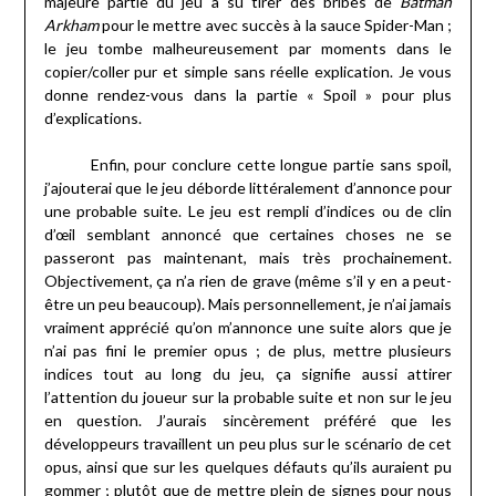
majeure partie du jeu a su tirer des bribes de
Batman
Arkham
pour le mettre avec succès à la sauce Spider-Man ;
le jeu tombe malheureusement par moments dans le
copier/coller pur et simple sans réelle explication. Je vous
donne rendez-vous dans la partie « Spoil » pour plus
d’explications.
Enfin, pour conclure cette longue partie sans spoil,
j’ajouterai que le jeu déborde littéralement d’annonce pour
une probable suite. Le jeu est rempli d’indices ou de clin
d’œil semblant annoncé que certaines choses ne se
passeront pas maintenant, mais très prochainement.
Objectivement, ça n’a rien de grave (même s’il y en a peut-
être un peu beaucoup). Mais personnellement, je n’ai jamais
vraiment apprécié qu’on m’annonce une suite alors que je
n’ai pas fini le premier opus ; de plus, mettre plusieurs
indices tout au long du jeu, ça signifie aussi attirer
l’attention du joueur sur la probable suite et non sur le jeu
en question. J’aurais sincèrement préféré que les
développeurs travaillent un peu plus sur le scénario de cet
opus, ainsi que sur les quelques défauts qu’ils auraient pu
gommer ; plutôt que de mettre plein de signes pour nous