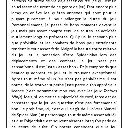
certains. Sa durée de vie déjà assez courte (ce qui est un
souci assez récurrent de ce genre de jeu), l’est encore plus
lorsqu’on enlève les quêtes annexes qui sont pour la
plupart purement là pour rallonger la durée du jeu.
Personnellement, j’ai passé de bons moments devant le
jeu, mais pas assez compte tenu de toutes les activités
inutilement longues présentes. Qui plus, le scénario plus
que prévisible et les combats de boss peu entraînants
rendent le tout assez fade. Malgré la beauté toute relative
du jeu, et la sensation d’être Spider-Man lors des
déplacements et des combats, le jeu n’est pas
sensationnel, il est juste « assez bon ». Et je comprends que
beaucoup adorent ce jeu, et le trouvent exceptionnel.
Après tout, même si un jeu n’est pas génialissime, il est
normal de le trouver superbe juste parce qu’on apprécie la
licence (c’est notamment mon cas, avec les jeux
Tortues
Ninja
)
.
Mais, si l’on met sa subjectivité de côté, force est de
constater que le jeu en question n’est pas forcément si
bon. Le problème, ici, c’est qu’il s’agit de l’Univers Marvel,
de Spider-Man (un personnage tout de même assez adulé),
et que l’objectivité est souvent absente lorsqu’on parle de
ce genre de sujet. On notera cependant que le jeu