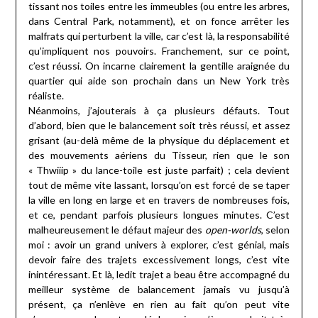
tissant nos toiles entre les immeubles (ou entre les arbres,
dans Central Park, notamment), et on fonce arrêter les
malfrats qui perturbent la ville, car c’est là, la responsabilité
qu’impliquent nos pouvoirs. Franchement, sur ce point,
c’est réussi. On incarne clairement la gentille araignée du
quartier qui aide son prochain dans un New York très
réaliste.
Néanmoins, j’ajouterais à ça plusieurs défauts. Tout
d’abord, bien que le balancement soit très réussi, et assez
grisant (au-delà même de la physique du déplacement et
des mouvements aériens du Tisseur, rien que le son
« Thwiiip » du lance-toile est juste parfait) ; cela devient
tout de même vite lassant, lorsqu’on est forcé de se taper
la ville en long en large et en travers de nombreuses fois,
et ce, pendant parfois plusieurs longues minutes. C’est
malheureusement le défaut majeur des
open-worlds
, selon
moi : avoir un grand univers à explorer, c’est génial, mais
devoir faire des trajets excessivement longs, c’est vite
inintéressant. Et là, ledit trajet a beau être accompagné du
meilleur système de balancement jamais vu jusqu’à
présent, ça n’enlève en rien au fait qu’on peut vite