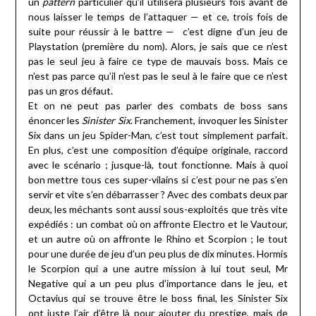
un
pattern
particulier qu’il utilisera plusieurs fois avant de
nous laisser le temps de l’attaquer — et ce, trois fois de
suite pour réussir à le battre — c’est digne d’un jeu de
Playstation (première du nom). Alors, je sais que ce n’est
pas le seul jeu à faire ce type de mauvais boss. Mais ce
n’est pas parce qu’il n’est pas le seul à le faire que ce n’est
pas un gros défaut.
Et on ne peut pas parler des combats de boss sans
énoncer les
Sinister Six
. Franchement, invoquer les Sinister
Six dans un jeu Spider-Man, c’est tout simplement parfait.
En plus, c’est une composition d’équipe originale, raccord
avec le scénario ; jusque-là, tout fonctionne. Mais à quoi
bon mettre tous ces super-vilains si c’est pour ne pas s’en
servir et vite s’en débarrasser ? Avec des combats deux par
deux, les méchants sont aussi sous-exploités que très vite
expédiés : un combat où on affronte Electro et le Vautour,
et un autre où on affronte le Rhino et Scorpion ; le tout
pour une durée de jeu d’un peu plus de dix minutes. Hormis
le Scorpion qui a une autre mission à lui tout seul, Mr
Negative qui a un peu plus d’importance dans le jeu, et
Octavius qui se trouve être le boss final, les Sinister Six
ont juste l’air d’être là pour ajouter du prestige, mais de