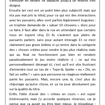
s’ennuyer en devant se déplacer jusqu’à un endroit très
éloigné.
Ensuite (et ceci est un point bien plus subjectif, mais qui
m’a pas mal pris la tête), pour ce qui est des interactions
avec les passants, elles sont parfois légèrement buguées :
un trophée demande de « saluer 10 citoyens », donc pour
ce faire, il faut aller dans la rue en attendant que certains
nous en topent cinq. Et ils s’avèrent que pleins de
passants parlent, sans pour autant interagir. Et ce n’est
clairement pas grave (même si ça rentre dans la catégorie
des « choses créées pour rendre le jeu plus réaliste, mais
qui au final ne fonctionnent pas bien et rendent
paradoxalement le jeu moins réaliste ») ; ce qui m’a
personnellement dérangé ici, c’est qu’il est vite frustrant
d’entendre tout un tas de « Tope-là, Spider » ou « Dis, on
fait un selfie ? » sans que personne ne réagisse réellement
parmi les passants. Mais, encore une, là, c’est plus du
chipotage qu’autre chose, et ça ne joue absolument pas
sur la qualité du titre.
Enfin, l’idée d’avoir des « crimes en cours » est super
intéressante, mais j’y accorde quelques réserves, car je
pense que ça aurait pu être bien mieux. Je m’explique :