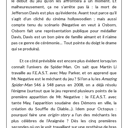
le début du jeu qu’on les affrontera à un moment. Et
malheureusement, ça ne s’arrête pas là : la mort de
Jefferson Davis est plus qu’évidente. Avant tout parce qu’il
s’agit d’un cliché du cinéma hollywoodien ; mais aussi
compte tenu du scénario (Negative en veut à Osborn,
Osborn fait une représentation publique pour médailler
Davis, Davis est un bon père de famille aimant et il n’aime
pas ce genre de cérémonie… Tout pointe du doigt le drame
qui se produira).
Et ce côté prévisible est encore plus évident lorsqu’on
connaît l’univers de Spider-Man. On sait que Martin Li
travaille au F.E.A.S.T. avec May Parker, et on apprend que
Mr. Negative est le méchant du jeu ? Si l’on a lu les
Amazing
Spider-Man
546 à 548 parus en 2008, on a déjà résolu
l’énigme (surtout que le jeu reprend plusieurs points de la
première apparition de Mr. Negative : le F.E.A.S.T. avec
tante May, l’apparition soudaine des Démons en ville, la
création du Souffle du Diable…). Idem pour Octopus :
pourquoi faire une
origin
–
story
a l’un des méchants les
plus célèbres de l’Araignée ? Dès les cinq premières
secondes où on le voit travaillant sur une prothèse de bras