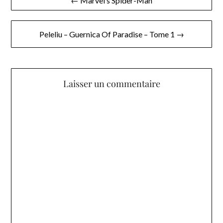
← Marvel’s Spider-Man
de
l’article
Peleliu – Guernica Of Paradise – Tome 1 →
Laisser un commentaire