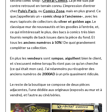
second comic shop :
Orbital Comics
.
Là je me suis par
contre retrouvé en terrain connu. L’impression d’entrer
chez
Pulp’s Paris
, ou
Comics Zone
, mais en plus grand. Ce
que j’appellerais un «
comic shop à l’ancienne
« , avec les
murs tapissés de collectors du
silver et golden age
. Le
classique mur de nouveautés et les goodies à l’entrée, et,
ce qui m’intéressait le plus, des bacs à comics très bien
fournis remplis de back issues dans la pièce du fond. Et
tous les
anciens numéros à 50%
! De quoi grandement
compléter sa collection.
En plus les
vendeurs
sont
sympas
,
aiguillent
bien le client,
et s’excusent même lorsqu’ils n’ont pas ce qu’on cherche
(ce qui était mon cas). J’ai néanmoins pu récupérer des
anciens numéros de
2000AD
à un prix quasiment ridicule.
Le reste de la boutique se compose de deux pièces
adjacentes, l’une dédiée aux originaux (exposés au mur et à
vendre), et l’autre au ciné/séries.