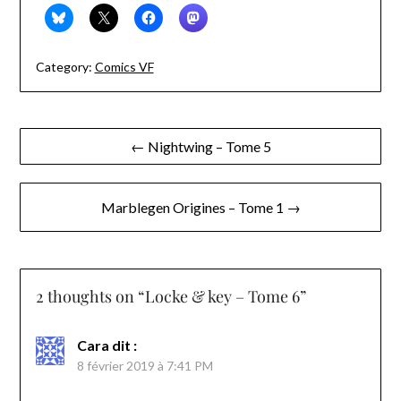
Category:
Comics VF
Navigation
← Nightwing – Tome 5
de
l’article
Marblegen Origines – Tome 1 →
2 thoughts on “
Locke & key – Tome 6
”
Cara
dit :
8 février 2019 à 7:41 PM