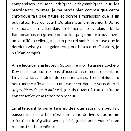
comparaison de mes critiques dithyrambiques sur les
précédents volumes, je me rends bien compte que cette
chronique fait pâle figure et donne l’impression que la fin
est ratée. Pas du tout! Ou alors pas entièrement. Je ne
sais pas, j’en attendais tellement, je voulais de la
flamboyance, du grand spectacle, que je me retrouve avec
un soufflé excellent, mais un peu retombé. Je pense que le
dernier twist y est également pour beaucoup. Ou alors, je
n’ai rien compris…
Amie lectrice, ami lecteur. Si, comme moi, tu aimes Locke &
Key mais que tu n’es pas d’accord avec mon ressenti, je
t’invite à laisser plein de commentaires, ton opinion. Tu
peux même m’insulter ou me caresser dans le sens du poil
[
je préfèrerais ça, d’ailleurs
], je suis ouvert à toute critique
constructive et attends ton retour.
En attendant la série télé et dès que j’aurai un peu fait
baisser ma pile à lire, c’est une série de livres que je me
referai en intégralité avec plaisir, juste pour voir si mon
ressenti reste le même.