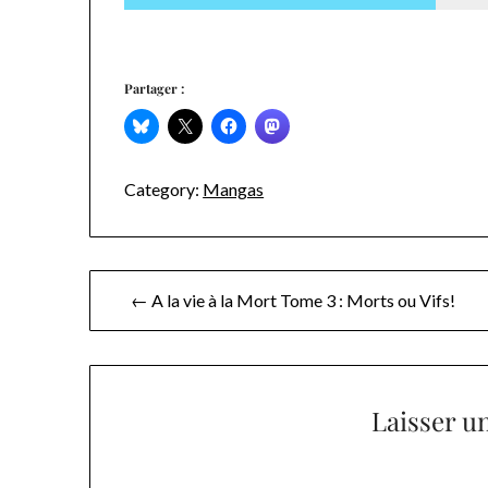
Partager :
Category:
Mangas
Navigation
← A la vie à la Mort Tome 3 : Morts ou Vifs!
de
l’article
Laisser u