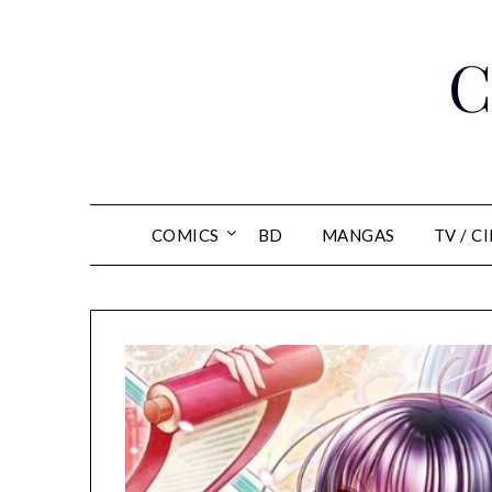
Skip
to
C
content
COMICS
BD
MANGAS
TV / C