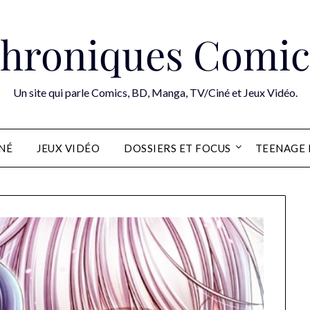
hroniques Comic
Un site qui parle Comics, BD, Manga, TV/Ciné et Jeux Vidéo.
INÉ
JEUX VIDÉO
DOSSIERS ET FOCUS
TEENAGE 