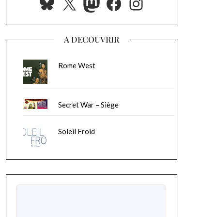
Bluesky
X
Mastodon
Facebook
Instagram
A DECOUVRIR
Rome West
Secret War – Siège
Soleil Froid