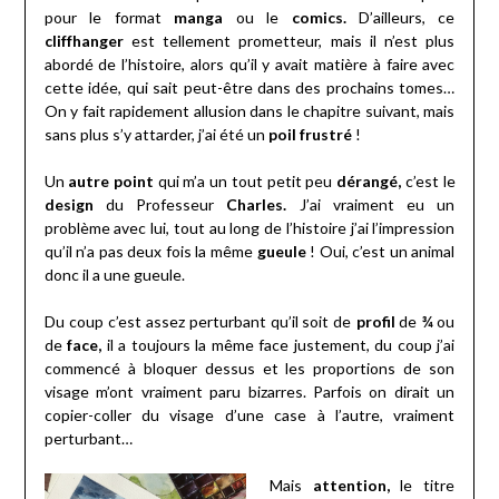
pour le format
manga
ou le
comics.
D’ailleurs, ce
cliffhanger
est tellement prometteur, mais il n’est plus
abordé de l’histoire, alors qu’il y avait matière à faire avec
cette idée, qui sait peut-être dans des prochains tomes…
On y fait rapidement allusion dans le chapitre suivant, mais
sans plus s’y attarder, j’ai été un
poil frustré
!
Un
autre point
qui m’a un tout petit peu
dérangé,
c’est le
design
du Professeur
Charles.
J’ai vraiment eu un
problème avec lui, tout au long de l’histoire j’ai l’impression
qu’il n’a pas deux fois la même
gueule
! Oui, c’est un animal
donc il a une gueule.
Du coup c’est assez perturbant qu’il soit de
profil
de
¾
ou
de
face,
il a toujours la même face justement, du coup j’ai
commencé à bloquer dessus et les proportions de son
visage m’ont vraiment paru bizarres. Parfois on dirait un
copier-coller du visage d’une case à l’autre, vraiment
perturbant…
Mais
attention,
le titre