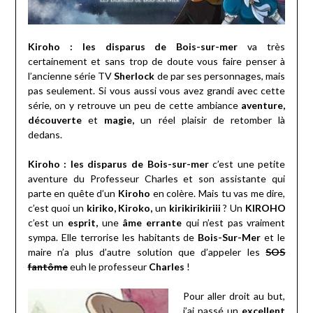
Kiroho : les disparus de Bois-sur-mer
va très
certainement et sans trop de doute vous faire penser à
l’ancienne série TV
Sherlock
de par ses personnages, mais
pas seulement. Si vous aussi vous avez grandi avec cette
série, on y retrouve un peu de cette ambiance
aventure,
découverte
et
magie,
un réel plaisir de retomber là
dedans.
Kiroho : les disparus de Bois-sur-mer
c’est une petite
aventure du Professeur Charles et son assistante qui
parte en quête d’un
Kiroho
en colère. Mais tu vas me dire,
c’est quoi un
kiriko, Kiroko,
un
kirikirikiriii
? Un
KIROHO
c’est un
esprit,
une
âme errante
qui n’est pas vraiment
sympa. Elle terrorise les habitants de
Bois-Sur-Mer
et le
maire n’a plus d’autre solution que d’appeler les
SOS
fantôme
euh le professeur
Charles
!
Pour aller droit au but,
j’ai passé un
excellent