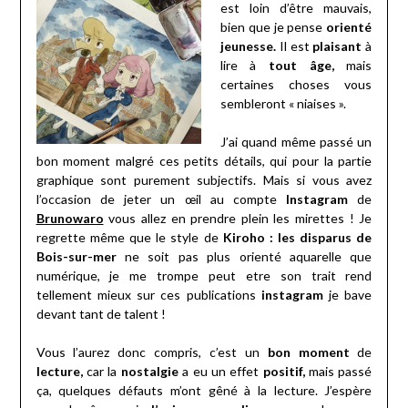
est loin d’être mauvais,
bien que je pense
orienté
jeunesse.
Il est
plaisant
à
lire à
tout âge,
mais
certaines choses vous
sembleront « niaises ».
J’ai quand même passé un
bon moment malgré ces petits détails, qui pour la partie
graphique sont purement subjectifs. Mais si vous avez
l’occasion de jeter un œil au compte
Instagram
de
Brunowaro
vous allez en prendre plein les mirettes ! Je
regrette même que le style de
Kiroho : les disparus de
Bois-sur-mer
ne soit pas plus orienté aquarelle que
numérique, je me trompe peut etre son trait rend
tellement mieux sur ces publications
instagram
je bave
devant tant de talent !
Vous l’aurez donc compris, c’est un
bon moment
de
lecture,
car la
nostalgie
a eu un effet
positif,
mais passé
ça, quelques défauts m’ont gêné à la lecture. J’espère