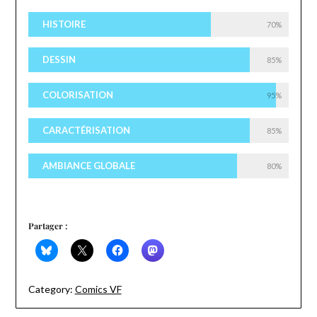
HISTOIRE
70%
DESSIN
85%
COLORISATION
95%
CARACTÉRISATION
85%
AMBIANCE GLOBALE
80%
Partager :
Category:
Comics VF