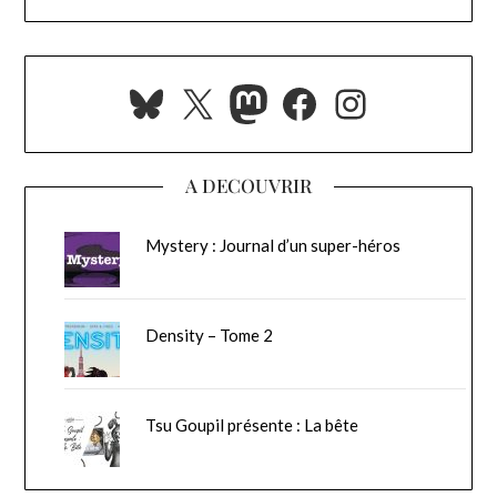
Bluesky
X
Mastodon
Facebook
Instagra
A DECOUVRIR
Mystery : Journal d’un super-héros
Density – Tome 2
Tsu Goupil présente : La bête