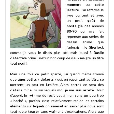
moment
sur cette
lecture.
J’ai refermé le
livre content et avec
un petit
goût
de
nostalgie
des années
80-90
qui m’a fait
repenser aux séries de
dessin animé que
j’adorais : le
Sherlock
comme je vous le disais plus tôt, mais aussi à
Basile
détective privé.
Bref un bon coup de vieux malgré un titre
tout neuf !
Mais une fois ce petit aparté, j’ai quand même trouvé
quelques petits
«
défauts
» qui, en repensant au titre, se
mettent un peu en lumière. Alors certes ce sera des
détails mineurs
sur lequels
moi
je me suis
arrêté.
Tout
d’abord, le
rythme
de récit est à mon sens un peu trop
« haché », parfois c’est relativement rapide et certains
éléments
sur lequels on aimerait en savoir plus nous sont
tout juste
teaser
sans vraiment d’explications. Alors que