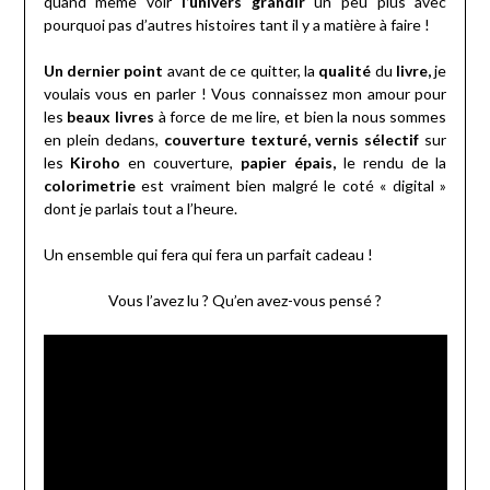
quand même voir
l’univers grandir
un peu plus avec
pourquoi pas d’autres histoires tant il y a matière à faire !
Un dernier point
avant de ce quitter, la
qualité
du
livre,
je
voulais vous en parler ! Vous connaissez mon amour pour
les
beaux livres
à force de me lire, et bien la nous sommes
en plein dedans,
couverture texturé, vernis sélectif
sur
les
Kiroho
en couverture,
papier épais,
le rendu de la
colorimetrie
est vraiment bien malgré le coté « digital »
dont je parlais tout a l’heure.
Un ensemble qui fera qui fera un parfait cadeau !
Vous l’avez lu ? Qu’en avez-vous pensé ?