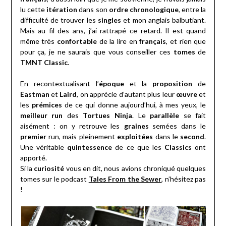
lu cette
itération
dans son
ordre chronologique
, entre la
difficulté de trouver les
singles
et mon anglais balbutiant.
Mais au fil des ans, j’ai rattrapé ce retard. Il est quand
même très
confortable
de la lire en
français
, et rien que
pour ça, je ne saurais que vous conseiller ces
tomes
de
TMNT Classic
.
En recontextualisant l’
époque
et la
proposition
de
Eastman
et
Laird
, on apprécie d’autant plus leur
œuvre
et
les
prémices
de ce qui donne aujourd’hui, à mes yeux, le
meilleur run
des
Tortues Ninja
. Le
parallèle
se fait
aisément : on y retrouve les
graines
semées dans le
premier
run, mais pleinement
exploitées
dans le
second
.
Une véritable
quintessence
de ce que les
Classics
ont
apporté.
Si la
curiosité
vous en dit, nous avions chroniqué quelques
tomes sur le podcast
Tales From the Sewer
, n’hésitez pas
!