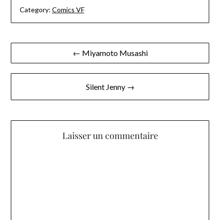
Category:
Comics VF
Navigation
← Miyamoto Musashi
de
l’article
Silent Jenny →
Laisser un commentaire