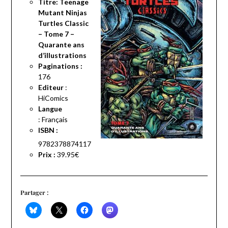
Titre: Teenage
Mutant Ninjas
Turtles Classic
– Tome 7 –
Quarante ans
d’illustrations
Paginations :
176
Editeur
:
HiComics
Langue
:
Français
ISBN :
9782378874117
Prix :
39.95€
Partager :