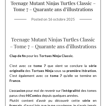
Teenage Mutant Ninjas Turtles Classic –
Tome 7 – Quarante ans d’illustrations
Posted on
16 octobre 2025
Teenage Mutant Ninjas Turtles Classic
– Tome 7 – Quarante ans d’illustrations
Clap de fin
pour les
Tortues Ninja Classic
.
C’est avec ce
tome 7
que vient se conclure la
série
originelle
des
Tortues Ninja
sous sa
première itération
.
C’est également avec ce
tome 7
qu’elle se termine en
France
.
L’
occasion
pour moi de revenir sur l’
intégralité
des tomes
parus chez
HiComics
depuis quelques années.
Plutôt content d’avoir pu découvrir cette
série
en
français
, d’aussi loin que je me souvienne, je n’avais jamais