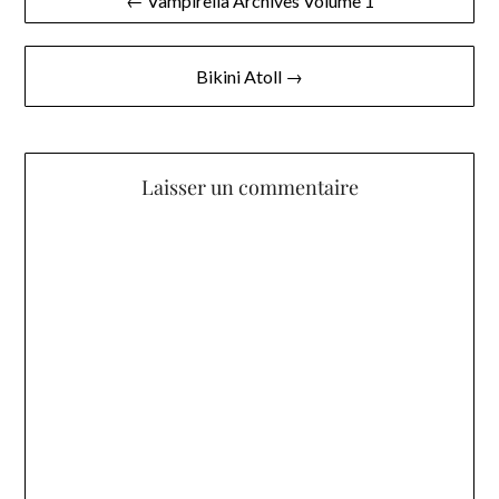
← Vampirella Archives Volume 1
de
l’article
Bikini Atoll →
Laisser un commentaire