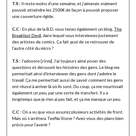
T.S :
Il reste moins d’une semaine, et j’aimerais vraiment
pouvoir atteindre les 2500€ de façon à pouvoir proposer
une couverture rigide.
C.C
: En plus de la B.D, vous tenez également un blog,
The
Breakfast Devil
, dans lequel vous interviewez justement
des artistes de comics. Ça fait quoi de se retrouver de
l’autre côté du micro ?
T.S :
J’adooore [
rires
]. J’ai toujours aimé poser des
questions et découvrir les histoires des gens. Le blog me
permettait ainsi d’interviewer des gens dont j’admire le
travail. Ça me permettait aussi de savoir comment les gens
ont réussi à arriver là où ils sont. Du coup, ça me nourrissait
également un peu, par une sorte de transfert. Il y a
longtemps que je n’en ai pas fait, et ça me manque un peu.
C.C
: On a vu que vous assurez plusieurs activités de front.
Mais où s’arrêtera TeeNa Stone ? Avez-vous des plans bien
précis pour l’avenir ?