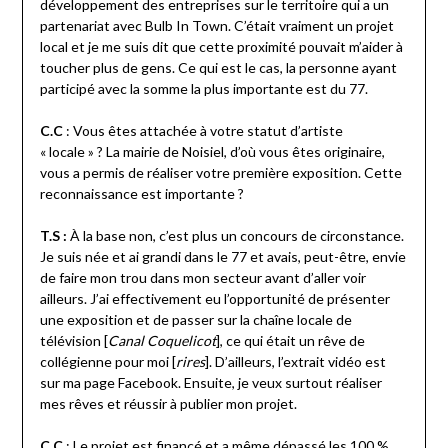
développement des entreprises sur le territoire qui a un
partenariat avec Bulb In Town. C’était vraiment un projet
local et je me suis dit que cette proximité pouvait m’aider à
toucher plus de gens. Ce qui est le cas, la personne ayant
participé avec la somme la plus importante est du 77.
C.C
: Vous êtes attachée à votre statut d’artiste
« locale » ? La mairie de Noisiel, d’où vous êtes originaire,
vous a permis de réaliser votre première exposition. Cette
reconnaissance est importante ?
T.S :
À la base non, c’est plus un concours de circonstance.
Je suis née et ai grandi dans le 77 et avais, peut-être, envie
de faire mon trou dans mon secteur avant d’aller voir
ailleurs. J’ai effectivement eu l’opportunité de présenter
une exposition et de passer sur la chaîne locale de
télévision [
Canal Coquelicot
], ce qui était un rêve de
collégienne pour moi [
rires
]. D’ailleurs, l’extrait vidéo est
sur ma page Facebook. Ensuite, je veux surtout réaliser
mes rêves et réussir à publier mon projet.
C.C
: Le projet est financé et a même dépassé les 100 %.