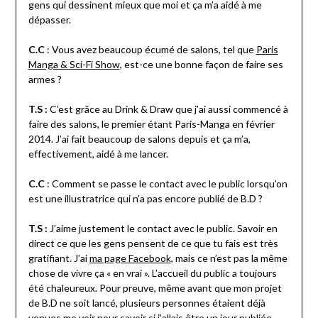
gens qui dessinent mieux que moi et ça m’a aidé à me
dépasser.
C.C
: Vous avez beaucoup écumé de salons, tel que
Paris
Manga & Sci-Fi Show
, est-ce une bonne façon de faire ses
armes ?
T.S :
C’est grâce au Drink & Draw que j’ai aussi commencé à
faire des salons, le premier étant Paris-Manga en février
2014. J’ai fait beaucoup de salons depuis et ça m’a,
effectivement, aidé à me lancer.
C.C
: Comment se passe le contact avec le public lorsqu’on
est une illustratrice qui n’a pas encore publié de B.D ?
T.S :
J’aime justement le contact avec le public. Savoir en
direct ce que les gens pensent de ce que tu fais est très
gratifiant. J’ai
ma page Facebook
, mais ce n’est pas la même
chose de vivre ça « en vrai ». L’accueil du public a toujours
été chaleureux. Pour preuve, même avant que mon projet
de B.D ne soit lancé, plusieurs personnes étaient déjà
venues me voir pour savoir si j’allais être un jour publiée.