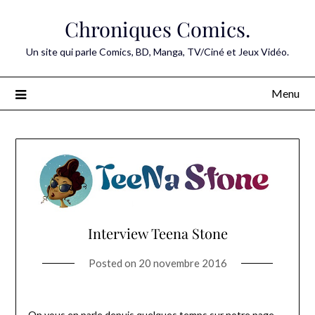
Skip
Chroniques Comics.
to
content
Un site qui parle Comics, BD, Manga, TV/Ciné et Jeux Vidéo.
Menu
Interview Teena Stone
Posted on
20 novembre 2016
On vous en parle depuis quelques temps sur notre page