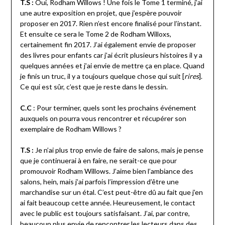
T.S :
Oui, Rodham Willows ! Une fois le Tome 1 terminé, j’ai
une autre exposition en projet, que j’espère pouvoir
proposer en 2017. Rien n’est encore finalisé pour l’instant.
Et ensuite ce sera le Tome 2 de Rodham Willoxs,
certainement fin 2017. J’ai également envie de proposer
des livres pour enfants car j’ai écrit plusieurs histoires il y a
quelques années et j’ai envie de mettre ça en place. Quand
je finis un truc, il y a toujours quelque chose qui suit [
rires
].
Ce qui est sûr, c’est que je reste dans le dessin.
C.C
: Pour terminer, quels sont les prochains événement
auxquels on pourra vous rencontrer et récupérer son
exemplaire de Rodham Willows ?
T.S :
Je n’ai plus trop envie de faire de salons, mais je pense
que je continuerai à en faire, ne serait-ce que pour
promouvoir Rodham Willows. J’aime bien l’ambiance des
salons, hein, mais j’ai parfois l’impression d’être une
marchandise sur un étal. C’est peut-être dû au fait que j’en
ai fait beaucoup cette année. Heureusement, le contact
avec le public est toujours satisfaisant. J’ai, par contre,
beaucoup plus envie de rencontrer les lecteurs dans des