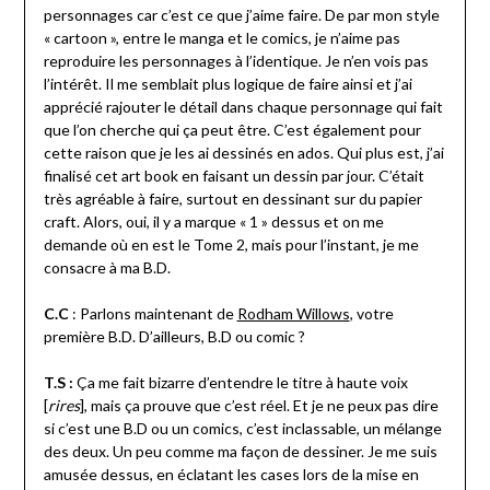
personnages car c’est ce que j’aime faire. De par mon style
« cartoon », entre le manga et le comics, je n’aime pas
reproduire les personnages à l’identique. Je n’en vois pas
l’intérêt. Il me semblait plus logique de faire ainsi et j’ai
apprécié rajouter le détail dans chaque personnage qui fait
que l’on cherche qui ça peut être. C’est également pour
cette raison que je les ai dessinés en ados. Qui plus est, j’ai
finalisé cet art book en faisant un dessin par jour. C’était
très agréable à faire, surtout en dessinant sur du papier
craft. Alors, oui, il y a marque « 1 » dessus et on me
demande où en est le Tome 2, mais pour l’instant, je me
consacre à ma B.D.
C.C
: Parlons maintenant de
Rodham Willows
, votre
première B.D. D’ailleurs, B.D ou comic ?
T.S :
Ça me fait bizarre d’entendre le titre à haute voix
[
rires
], mais ça prouve que c’est réel. Et je ne peux pas dire
si c’est une B.D ou un comics, c’est inclassable, un mélange
des deux. Un peu comme ma façon de dessiner. Je me suis
amusée dessus, en éclatant les cases lors de la mise en