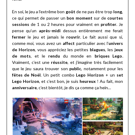
En soi, le jeu a l’extrême bon
goût
de ne pas être trop
long
,
ce qui permet de passer un
bon moment
sur de
courtes
sessions
de 1 ou 2 heures pour vraiment en
profiter
. Je
pense qu’un
après-midi
dessus entièrement me ferait
fermer
le jeu et jamais le
rouvrir
. Le fait aussi que si,
comme moi, vous avez un
affect
particulier avec l’
univers
de Horizon
, vous appréciez les petites
blagues
, les
jeux
de mots
, et le
rendu
du monde en
briques Lego
.
Vraiment, c’est une
réussite
, et j’imagine très facilement
que le jeu saura trouver son
public
, notamment pour les
fêtes de Noël
. Un petit combo
Lego Horizon
+ un
set
Lego Horizon
, et c’est bon, je suis
heureux
! Au fait, mon
anniversaire
, c’est bientôt, je dis ça comme ça hein…