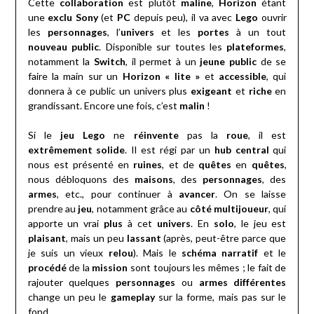
Cette
collaboration
est plutôt
maline
,
Horizon
étant
une
exclu Sony
(et
PC
depuis peu), il va avec
Lego
ouvrir
les
personnages
, l’
univers
et les
portes
à un tout
nouveau public
. Disponible sur toutes les
plateformes
,
notamment la
Switch
, il permet à un
jeune public
de se
faire la main sur un
Horizon « lite »
et
accessible
, qui
donnera à ce public un univers plus
exigeant
et
riche
en
grandissant. Encore une fois, c’est
malin
!
Si le
jeu Lego
ne
réinvente
pas la
roue
, il est
extrêmement solide
. Il est régi par un
hub central
qui
nous est présenté en
ruines
, et de
quêtes
en
quêtes
,
nous débloquons des
maisons
, des
personnages
, des
armes
, etc., pour continuer à
avancer
. On se laisse
prendre au
jeu
, notamment grâce au
côté multijoueur
, qui
apporte un vrai
plus
à cet
univers
. En
solo
, le jeu est
plaisant
, mais un peu
lassant
(après, peut-être parce que
je suis un vieux
relou
). Mais le
schéma narratif
et le
procédé
de la
mission
sont toujours les mêmes ; le fait de
rajouter quelques
personnages
ou
armes différentes
change un peu le
gameplay
sur la forme, mais pas sur le
fond.