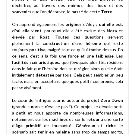
déchiffrer, au travers des
mémos
, des
lieux
et des
souvenirs
que l’on découvre, le
passé
de cette
Terre
.
On apprend également les
origines
d’Aloy :
qui elle est
,
d’où elle vient
, pourquoi elle a été exclue des
Nora
et
élevée par
Rost
. Toutes ces questions servent
pleinement la
construction
d’une
héroïne
qui reste
toujours
positive
, malgré tout ce qui lui tombe dessus. En
ce sens, c’est à la fois une
force
et une
faiblesse
. Les
facilités scénaristiques
, que j’évoquais plus tôt, résident
dans le fait que l’héroïne doit tout régler, alors qu’elle était
initialement
détestée
par tous. Cela peut sembler un peu
facile, mais, en acceptant quelques petits compromis, cela
passe aisément.
Le cœur de l’intrigue tourne autour du
projet Zero Dawn
(grande surprise, n’est-ce pas ?). Ce projet se dévoile petit
à petit et nous apporte de nombreuses
informations
,
notamment sur les
machines
et sur le
retour
à une sorte
d’
âge primitif
de l’humanité.
Généreux
et
riche
, le
scénario sait
tenir en haleine
sans trop de temps morts,