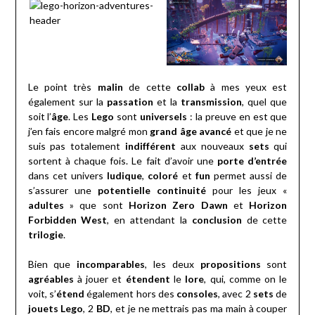
Le point très
malin
de cette
collab
à mes yeux est
également sur la
passation
et la
transmission
, quel que
soit l’
âge
. Les
Lego
sont
universels
: la preuve en est que
j’en fais encore malgré mon
grand âge avancé
et que je ne
suis pas totalement
indifférent
aux nouveaux
sets
qui
sortent à chaque fois. Le fait d’avoir une
porte d’entrée
dans cet univers
ludique
,
coloré
et
fun
permet aussi de
s’assurer une
potentielle continuité
pour les jeux «
adultes
» que sont
Horizon Zero Dawn
et
Horizon
Forbidden West
, en attendant la
conclusion
de cette
trilogie
.
Bien que
incomparables
, les deux
propositions
sont
agréables
à jouer et
étendent
le
lore
, qui, comme on le
voit, s’
étend
également hors des
consoles
, avec 2
sets
de
jouets Lego
, 2
BD
, et je ne mettrais pas ma main à couper