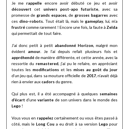
Je me
rappelle
encore avoir débuté ce jeu et avoir
découvert
cet
univers post-apo futuriste
, avec sa
promesse de
grands espaces
, de
grosses bagarres
avec
ces
dino-robots
. Tout était là, mais le
gameplay
, lui, m’a
frustré
comme rarement ! Encore une fois, la faute à
Zelda
qui permettait de tout faire.
J’ai donc petit à petit
abandonné Horizon
, malgré mon
évident
amour
. Je l’ai depuis refait plusieurs fois et
appréhendé
de manière différente, et cette année, avec la
ressortie du
remastered
, j’ai pu le refaire, en appréciant
toutes les
modifications
et les
mises au goût du jour
d’un jeu qui, dans sa mouture officielle de
2017
, n’avait déjà
rien à envier aux
cadors
du genre.
Qui plus est, il a été accompagné à quelques
semaines
d’écart
d’une
variante
de son univers dans le monde des
Lego
!
Vous vous en
rappelez
certainement ou vous êtes passé à
côté, mais le
Long Cou
a eu droit à sa version
Lego
pour