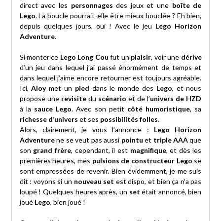
direct avec les
personnages
des jeux et une
boîte de
Lego
. La boucle pourrait-elle être mieux bouclée ? Eh bien,
depuis quelques jours, oui ! Avec le jeu
Lego Horizon
Adventure
.
Si monter ce
Lego Long Cou
fut un
plaisir
, voir une
dérive
d’un jeu dans lequel j’ai passé énormément de temps et
dans lequel j’aime encore retourner est toujours agréable.
Ici,
Aloy
met un
pied
dans le monde des
Lego
, et nous
propose une
revisite
du
scénario
et de l’
univers de HZD
à la
sauce Lego
. Avec son petit
côté humoristique
, sa
richesse d’univers
et ses
possibilités folles
.
Alors, clairement, je vous l’annonce :
Lego Horizon
Adventure
ne se veut pas aussi
pointu
et
triple AAA
que
son
grand frère
, cependant, il est
magnifique
, et dès les
premières heures, mes
pulsions de constructeur Lego
se
sont empressées de revenir. Bien évidemment, je me suis
dit : voyons si un
nouveau set
est dispo, et bien ça n’a pas
loupé ! Quelques heures après, un
set
était annoncé, bien
joué
Lego
, bien joué !