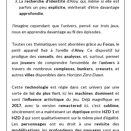
La
recherche d’identité
d’Aloy, qui, même si elle est
parfois un peu
explicite
, mériterait d’être davantage
approfondie
.
J’imagine cependant que l’univers, pensé sur trois jeux,
nous en apprendra davantage au fil des épisodes.
Toutes ces thématiques sont abordées grâce au
Focus
, le
petit appareil fixé à l’oreille d’
Aloy
. Ce dispositif lui
prodigue des
conseils
, des
analyses
, et, surtout, permet
aux
joueurs
de comprendre l’ensemble de l’
univers
à
travers de nombreux
complexes
,
bunkers
,
creusets
, et
autres
villes
disponibles dans
Horizon Zero Dawn
.
Cette
technologie
est régie dans cet univers par une
sorte de
loi du plus fort
, ici les
machines dominent
et
sont l’
influence artistique
du jeu. Déjà magnifique en
2017
, avec la version
remastered
ici, c’est
sublime
,
sincèrement on a maintenant un
dyptique
entre
HZD 1
et
HZD 2
qui sont qualitativement sur le même pied d’égalité.
Les
personnages
ont eu droit à une
revisite
des
modélisations
, les
profondeurs des paysages
sont eux