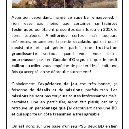
Attention cependant, malgré ce superbe
remastered
, il
n’en reste pas moins que certaines
contraintes
techniques
, qui étaient présentes dans le jeu en
2017
, le
sont toujours.
Améliorées
certes, mais toujours
présentes, notamment la partie
escalade
, qui est quasi
inexistante et qui génère parfois une
frustration
grandissante
, surtout quand vous vous faites
pourchasser
par un
Gueule d’Orage
, et que le petit
caillou
du milieu vous empêche de passer ! Mais soit, une
fois ça accepté, on se débrouille autrement !
Globalement, l’
expérience de jeu
est très bonne, ça
foisonne de
détails
et de
missions
, parfois trop. Les
missions
ne sont pas toujours toutes intéressantes mais,
certaines, une en particulier, m’ont fait plaisir, car on y
retrouve un
personnage
que j’ai découvert dans une
BD
et qui apporte un côté
transmédia
très agréable !
On est donc sur une base d’un
jeu PS5
, deux
BD
en lien