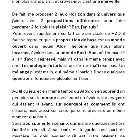
mon plus grand plaisir, et croyez-moi, c’est une
merveille
.
De fait, me proposer
2 jeux Horizon
dans
2 univers
que
j’aime, avec
2 propositions différentes
pour faire
perdurer
2 fois plus le
plaisir
? Bah, j’en suis !
Pour revenir rapidement sur la trame principale de
HZD
, il
faut se rappeler que la
proposition de base
est un
monde
ouvert
dans lequel
Aloy
, l’
héroïne
que nous allons
incarner
, évolue dans un
monde Post-Apo
, où l’humanité
a l’air d’avoir
régressé
, mais vit dans le même temps avec
une
technologie futuriste
qu’elle ne
maîtrise
pas. Un
mélange
plutôt malin, qui, même si parfois il pose quelques
questions
, fonctionne globalement bien.
Au fil du jeu, et en même temps qu’
Aloy
, on en apprend un
peu plus sur le
monde
dans lequel on évolue, sur les
gens
qui étaient là avant, sur
pourquoi
et
comment
ils ont
disparu, mais aussi sur ceux qui sont présents au même
moment que nous.
Sans trop
spoiler
le scénario, qui, malgré quelques petites
facilités
, réussit à
se tenir
et à garder une part de
mystère
, je dois avouer qu’il est ultra plaisant de