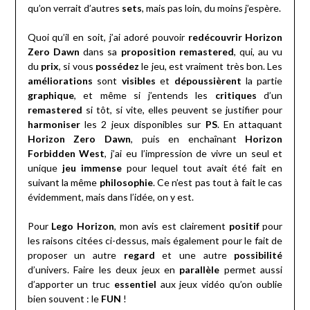
qu’on verrait d’autres
sets
, mais pas loin, du moins j’espère.
Quoi qu’il en soit, j’ai adoré pouvoir
redécouvrir Horizon
Zero Dawn
dans sa
proposition remastered
, qui, au vu
du
prix
, si vous
possédez
le jeu, est vraiment très bon. Les
améliorations
sont
visibles
et
dépoussièrent
la partie
graphique
, et même si j’entends les
critiques
d’un
remastered
si tôt, si vite, elles peuvent se justifier pour
harmoniser
les 2 jeux disponibles sur
PS
. En attaquant
Horizon Zero Dawn
, puis en enchaînant
Horizon
Forbidden West
, j’ai eu l’impression de vivre un seul et
unique
jeu immense
pour lequel tout avait été fait en
suivant la même
philosophie
. Ce n’est pas tout à fait le cas
évidemment, mais dans l’idée, on y est.
Pour
Lego Horizon
, mon avis est clairement
positif
pour
les raisons citées ci-dessus, mais également pour le fait de
proposer un autre
regard
et une autre
possibilité
d’univers. Faire les deux jeux en
parallèle
permet aussi
d’apporter un truc
essentiel
aux jeux vidéo qu’on oublie
bien souvent : le
FUN
!