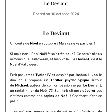
Le Deviant
Posted on
30 octobre 2024
Le Deviant
Un conte de
Noël
en octobre ? Mais ça ne va pas bien !
Si, mais non ! Et si Noël faisait très
peur
? Ce serait ni plus
ni moins que
Halloween
, et bien voilà !
Le Deviant
, c’est le
Noël d’Halloween.
Écrit par
James Tynion IV
et dessiné par
Joshua Hixon
, le
duo nous propose un
thriller psychologique
autour
de
Michael
, auteur de comics, passionné par
Le Deviant
,
un
serial killer
du Noël 73. Son kink ultime :
décorer
ses
victimes comme des
sapins de Noël
! Charmant, n’est-ce
pas ?
Je ne vais pas tourner autour du pot, mais je n’avais pas du