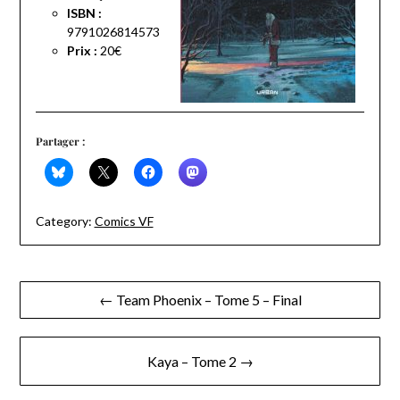
ISBN :
9791026814573
Prix :
20€
Partager :
Category:
Comics VF
Navigation
← Team Phoenix – Tome 5 – Final
de
l’article
Kaya – Tome 2 →