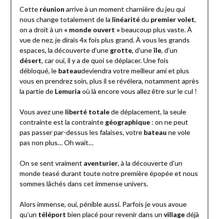
Cette
réunion
arrive à un moment charnière du jeu qui
nous change totalement de la
linéarité
du
premier volet
,
on a droit à un
« monde ouvert »
beaucoup plus vaste. À
vue de nez, je dirais 4x fois plus grand. À vous les grands
espaces, la découverte d’une
grotte
, d’une
île
, d’un
désert
, car oui, il y a de quoi se déplacer. Une fois
débloqué, le
bateau
deviendra votre meilleur ami et plus
vous en prendrez soin, plus il se révélera, notamment après
la partie de
Lemuria
où là encore vous allez être sur le cul !
Vous avez une
liberté totale
de déplacement, la seule
contrainte est la contrainte
géographique
: on ne peut
pas passer par-dessus les falaises, votre
bateau
ne vole
pas non plus… Oh wait…
On se sent vraiment
aventurier
, à la découverte d’un
monde teasé durant toute notre première épopée et nous
sommes lâchés dans cet immense univers.
Alors immense, oui, pénible aussi. Parfois je vous avoue
qu’un
téléport
bien placé pour revenir dans un
village
déjà