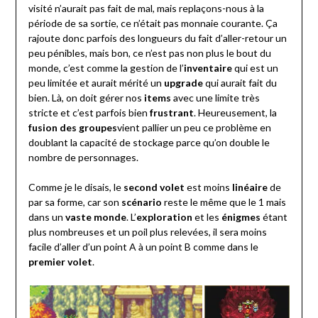
visité n’aurait pas fait de mal, mais replaçons-nous à la
période de sa sortie, ce n’était pas monnaie courante. Ça
rajoute donc parfois des longueurs du fait d’aller-retour un
peu pénibles, mais bon, ce n’est pas non plus le bout du
monde, c’est comme la gestion de l’
inventaire
qui est un
peu limitée et aurait mérité un
upgrade
qui aurait fait du
bien. Là, on doit gérer nos
items
avec une limite très
stricte et c’est parfois bien
frustrant
. Heureusement, la
fusion des groupes
vient pallier un peu ce problème en
doublant la capacité de stockage parce qu’on double le
nombre de personnages.
Comme je le disais, le
second volet
est moins
linéaire
de
par sa forme, car son
scénario
reste le même que le 1 mais
dans un
vaste monde
. L’
exploration
et les
énigmes
étant
plus nombreuses et un poil plus relevées, il sera moins
facile d’aller d’un point A à un point B comme dans le
premier volet
.