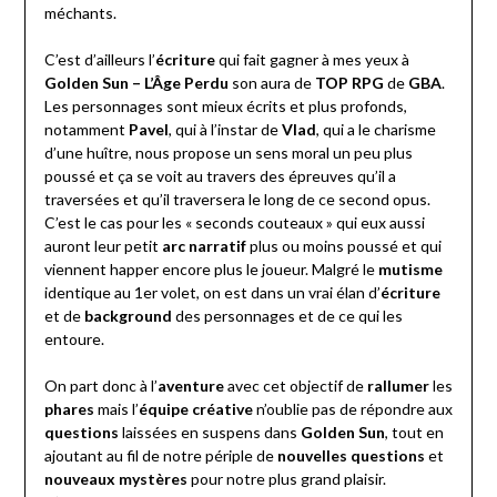
méchants.
C’est d’ailleurs l’
écriture
qui fait gagner à mes yeux à
Golden Sun – L’Âge Perdu
son aura de
TOP RPG
de
GBA
.
Les personnages sont mieux écrits et plus profonds,
notamment
Pavel
, qui à l’instar de
Vlad
, qui a le charisme
d’une huître, nous propose un sens moral un peu plus
poussé et ça se voit au travers des épreuves qu’il a
traversées et qu’il traversera le long de ce second opus.
C’est le cas pour les « seconds couteaux » qui eux aussi
auront leur petit
arc narratif
plus ou moins poussé et qui
viennent happer encore plus le joueur. Malgré le
mutisme
identique au 1er volet, on est dans un vrai élan d’
écriture
et de
background
des personnages et de ce qui les
entoure.
On part donc à l’
aventure
avec cet objectif de
rallumer
les
phares
mais l’
équipe créative
n’oublie pas de répondre aux
questions
laissées en suspens dans
Golden Sun
, tout en
ajoutant au fil de notre périple de
nouvelles questions
et
nouveaux mystères
pour notre plus grand plaisir.