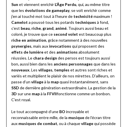
Sun
et viennent enrichir
L’Âge Perdu
, qui, au même titre
que les
évolutions de gameplay
, se voit enrichir comme
j’en ai touché mot tout à l’heure de
technicité
maximum !
Camelot
a poussé tous les potards
techniques
à fond,
c’est
beau
,
riche
,
grand
,
animé
. Toujours aussi beau et
coloré, je trouve que ce
second volet
est beaucoup plus
riche en animation
, grâce notamment à des nouvelles
psynergies
, mais aux
invocations
qui proposent des
effets de lumière
et des
animations
absolument
réussies. Le
chara design
des persos est toujours aussi
bon, aussi bien dans les
anciens personnages
que dans les
nouveaux
. Les
villages
,
temples
et autres sont riches et
variés et multiplient le plaisir de nos mirettes. D’ailleurs, on
passe d’un
village
à la
map
quasi instantanément, sans
SSD
de dernière génération extraordinaire. La gestion de la
3D
sur une
map
à la
FFVII
fonctionne comme un bonbon.
C’est royal.
Le tout accompagné d’une
BO
incroyable et
reconnaissable entre mille, de la
musique
de l’écran titre
aux
musiques de combat
, ou à chaque
village
qui possède