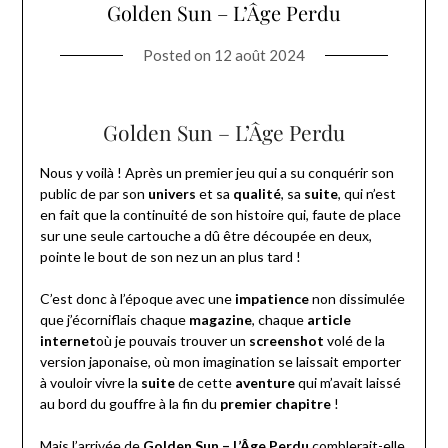
Golden Sun – L’Âge Perdu
Posted on
12 août 2024
Golden Sun – L’Âge Perdu
Nous y voilà ! Après un premier jeu qui a su conquérir son
public de par son
univers
et sa
qualité
, sa
suite
, qui n’est
en fait que la continuité de son histoire qui, faute de place
sur une seule cartouche a dû être découpée en deux,
pointe le bout de son nez un an plus tard !
C’est donc à l’époque avec une
impatience
non dissimulée
que j’écorniflais chaque
magazine
, chaque
article
internet
où je pouvais trouver un
screenshot
volé de la
version japonaise, où mon imagination se laissait emporter
à vouloir vivre la
suite
de cette
aventure
qui m’avait laissé
au bord du gouffre à la fin du
premier chapitre
!
Mais l’arrivée de
Golden Sun – L’Âge Perdu
comblerait-elle