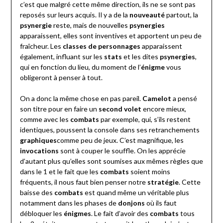
c’est que malgré cette même direction, ils ne se sont pas
reposés sur leurs acquis. Il y a de la
nouveauté
partout, la
psynergie
reste, mais de nouvelles
psynergies
apparaissent, elles sont inventives et apportent un peu de
fraîcheur. Les
classes de personnages
apparaissent
également, influant sur les
stats
et les dites
psynergies
,
qui en fonction du lieu, du moment de l’
énigme
vous
obligeront à penser à tout.
On a donc la même chose en pas pareil.
Camelot
a pensé
son titre pour en faire un
second volet
encore mieux,
comme avec les
combats
par exemple, qui, s’ils restent
identiques, poussent la console dans ses retranchements
graphiques
comme peu de jeux. C’est magnifique, les
invocations
sont à couper le souffle. On les apprécie
d’autant plus qu’elles sont soumises aux mêmes règles que
dans le 1 et le fait que les
combats
soient moins
fréquents, il nous faut bien penser notre
stratégie
. Cette
baisse des
combats
est quand même un véritable plus
notamment dans les phases de
donjons
où ils faut
débloquer les
énigmes
. Le fait d’avoir des
combats
tous