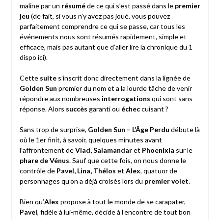
maline par un
résumé
de ce qui s’est passé dans le
premier
jeu
(de fait, si vous n’y avez pas joué, vous pouvez
parfaitement comprendre ce qui se passe, car tous les
événements nous sont résumés rapidement, simple et
efficace, mais pas autant que d’aller lire la chronique du 1
dispo ici).
Cette
suite
s’inscrit donc directement dans la lignée de
Golden Sun
premier du nom et a la lourde tâche de venir
répondre aux nombreuses
interrogations
qui sont sans
réponse. Alors
succès
garanti ou
échec
cuisant ?
Sans trop de surprise,
Golden Sun – L’Âge Perdu
débute là
où le 1er finit, à savoir, quelques minutes avant
l’affrontement de
Vlad, Salamandar
et
Phoenixia
sur le
phare de Vénus
. Sauf que cette fois, on nous donne le
contrôle de
Pavel, Lina, Thélos
et
Alex
, quatuor de
personnages qu’on a déjà croisés lors du
premier volet
.
Bien qu’
Alex
propose à tout le monde de se carapater,
Pavel
, fidèle à lui-même, décide à l’encontre de tout bon