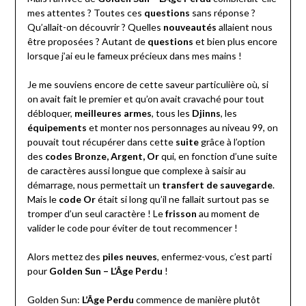
mes attentes ? Toutes ces
questions
sans réponse ?
Qu’allait-on découvrir ? Quelles
nouveautés
allaient nous
être proposées ? Autant de
questions
et bien plus encore
lorsque j’ai eu le fameux précieux dans mes mains !
Je me souviens encore de cette saveur particulière où, si
on avait fait le premier et qu’on avait cravaché pour tout
débloquer,
meilleures armes
, tous les
Djinns
, les
équipements
et monter nos personnages au niveau 99, on
pouvait tout récupérer dans cette
suite
grâce à l’option
des
codes Bronze, Argent, Or
qui, en fonction d’une suite
de caractères aussi longue que complexe à saisir au
démarrage, nous permettait un
transfert de sauvegarde
.
Mais le
code Or
était si long qu’il ne fallait surtout pas se
tromper d’un seul caractère ! Le
frisson
au moment de
valider le code pour éviter de tout recommencer !
Alors mettez des
piles neuves
, enfermez-vous, c’est parti
pour
Golden Sun – L’Âge Perdu
!
Golden Sun:
L’Âge Perdu
commence de manière plutôt