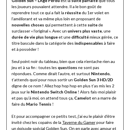
Golden Sun – L’Âge Perdu
est la
suite parfaite
que tous
les joueurs pouvaient attendre. Il a le bon goût de
reprendre tout ce qui a fait la
réussite
du 1er volet en
l’améliorant et va même plus loin en proposant de
nouvelles choses
qui permettent à cette
suite
de
surclasser « l’original ». Avec un
univers plus vaste
, une
durée de vie plus longue
et une
difficulté
mieux gérée, ce
titre bascule dans la catégorie des
indispensables
à faire
et à posséder !
Seul point noir du tableau, bien que cela n’entache rien au
jeu et à sa fin : toutes les
questions
ne sont pas
répondues. Comme dirait l’autre, et surtout
Nintendo
,
t’attends quoi pour nous sortir un
Golden Sun 3 HD/2D
digne de ce nom ! Allez hop hop hop en plus t’as mis les 2
jeux sur le
Nintendo Switch Online
! Alors fais-moi plaisir
et pas qu’à moi, on attend tous ça,
Camelot
en a marre de
faire du
Mario Tennis
!
Et pour accompagner ce petits test, j’ai eu le plaisir d’être
invité chez les copains de la
Taverne du Gamer
pour faire
un épisode spécial Golden Sun. On en parle avec amour et