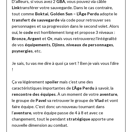
D’ailleurs, si vous avez 2
GBA
, vous pouvez via câble
Link
transférer votre sauvegarde. Dans le cas contraire,
tout comme
Boktai
,
Golden Sun – L’Âge Perdu
adopte le
transfert de sauvegarde
via code pour retrouver ses
personnages et sa progression dans le second volet. Alors
oui, le
code
est horriblement long et propose 3 niveaux :
Bronze, Argent
et
Or
, mais vous retrouverez l’intégralité
de vos
équipements
,
Djinns
,
niveaux de personnages
,
psynergies
, etc.
Je sais, tu vas me dire à quoi ça sert ? Ben je vais vous l’dire
!
Ça va légèrement
spoiler
mais c’est une des
caractéristiques importantes de
L’Âge Perdu
à savoir, la
rencontre des équipes
. À un moment de votre
aventure
,
le groupe de
Pavel
va retrouver le groupe de
Vlad
et vont
faire équipe. C’est donc un nouveau tournant dans
l’
aventure
, votre équipe passe de 4 à 8 et avec ce
changement, tout le pendant
stratégique
apporte une
nouvelle dimension au combat.