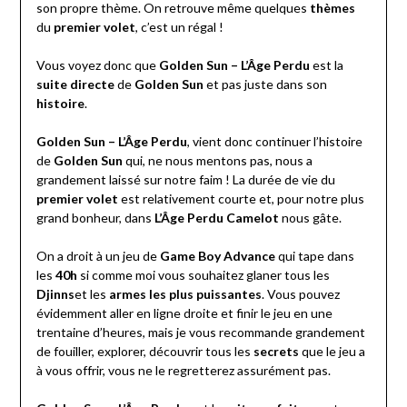
son propre thème. On retrouve même quelques
thèmes
du
premier volet
, c’est un régal !
Vous voyez donc que
Golden Sun – L’Âge Perdu
est la
suite directe
de
Golden Sun
et pas juste dans son
histoire
.
Golden Sun – L’Âge Perdu
, vient donc continuer l’histoire
de
Golden Sun
qui, ne nous mentons pas, nous a
grandement laissé sur notre faim ! La durée de vie du
premier volet
est relativement courte et, pour notre plus
grand bonheur, dans
L’Âge Perdu Camelot
nous gâte.
On a droit à un jeu de
Game Boy Advance
qui tape dans
les
40h
si comme moi vous souhaitez glaner tous les
Djinns
et les
armes les plus puissantes
. Vous pouvez
évidemment aller en ligne droite et finir le jeu en une
trentaine d’heures, mais je vous recommande grandement
de fouiller, explorer, découvrir tous les
secrets
que le jeu a
à vous offrir, vous ne le regretterez assurément pas.