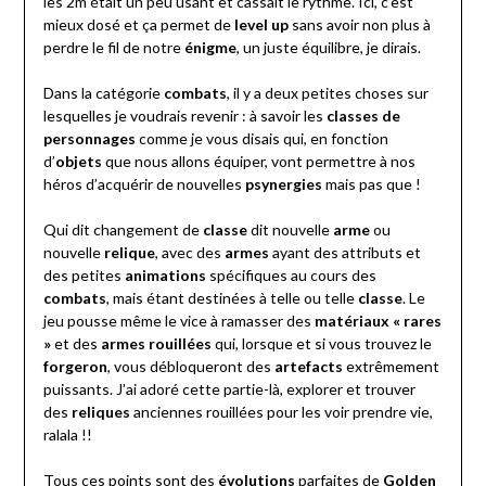
les 2m était un peu usant et cassait le rythme. Ici, c’est
mieux dosé et ça permet de
level up
sans avoir non plus à
perdre le fil de notre
énigme
, un juste équilibre, je dirais.
Dans la catégorie
combats
, il y a deux petites choses sur
lesquelles je voudrais revenir : à savoir les
classes de
personnages
comme je vous disais qui, en fonction
d’
objets
que nous allons équiper, vont permettre à nos
héros d’acquérir de nouvelles
psynergies
mais pas que !
Qui dit changement de
classe
dit nouvelle
arme
ou
nouvelle
relique
, avec des
armes
ayant des attributs et
des petites
animations
spécifiques au cours des
combats
, mais étant destinées à telle ou telle
classe
. Le
jeu pousse même le vice à ramasser des
matériaux « rares
»
et des
armes rouillées
qui, lorsque et si vous trouvez le
forgeron
, vous débloqueront des
artefacts
extrêmement
puissants. J’ai adoré cette partie-là, explorer et trouver
des
reliques
anciennes rouillées pour les voir prendre vie,
ralala !!
Tous ces points sont des
évolutions
parfaites de
Golden