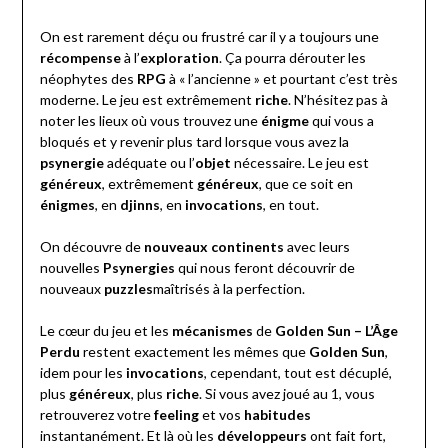
On est rarement déçu ou frustré car il y a toujours une
récompense
à l’
exploration
. Ça pourra dérouter les
néophytes des
RPG
à « l’ancienne » et pourtant c’est très
moderne. Le jeu est extrêmement
riche
. N’hésitez pas à
noter les lieux où vous trouvez une
énigme
qui vous a
bloqués et y revenir plus tard lorsque vous avez la
psynergie
adéquate ou l’
objet
nécessaire. Le jeu est
généreux
, extrêmement
généreux
, que ce soit en
énigmes
, en
djinns
, en
invocations
, en tout.
On découvre de
nouveaux continents
avec leurs
nouvelles
Psynergies
qui nous feront découvrir de
nouveaux
puzzles
maîtrisés à la perfection.
Le cœur du jeu et les
mécanismes
de
Golden Sun – L’Âge
Perdu
restent exactement les mêmes que
Golden Sun
,
idem pour les
invocations
, cependant, tout est décuplé,
plus
généreux
, plus
riche
. Si vous avez joué au 1, vous
retrouverez votre
feeling
et vos
habitudes
instantanément. Et là où les
développeurs
ont fait fort,