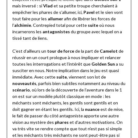
mais inversé : si
Vlad
et sa petite troupe cherchaient à
empêcher les phares de s’allumer, ici,
Pavel
et le sien vont
tout faire pour les
allumer
afin de libérer les forces de
l’
alchimie
. Contrepied total pour cette
suite
où nous
incarnerons les
antagonistes
du groupe avec lequel on a
tissé tant de liens.
C’est d’ailleurs un
tour de force
de la part de
Camelot
de
réussir en un court prologue à nous impliquer et relancer
toutes les interrogations et l’intérêt que
Golden Sun
a su
susciter en nous. Notre implication dans le jeu est quasi
immédiate. Avec cette
suite
, viennent son lot de
nouveautés
, parfois bien subtiles notamment au niveau du
scénario
, où lors de la découverte de l’aventure dans le 1
on est sur un modèle plutôt classique en mode : les
méchants sont méchants, les gentils sont gentils et on
doit gagner en étant les gentils. Ici, la
nuance
est de mise,
le fait de passer du côté antagoniste apporte une autre
vision au mystère des
phares
et d’autres motivations. On
va très vite se rendre compte que tout n’est pas si simple
et les méchants très méchants ne sont peut-être pas si