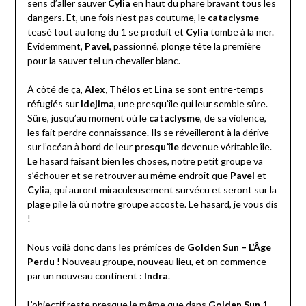
sens d’aller sauver
Cylia
en haut du phare bravant tous les
dangers. Et, une fois n’est pas coutume, le
cataclysme
teasé tout au long du 1 se produit et
Cylia
tombe à la mer.
Évidemment,
Pavel
, passionné, plonge tête la première
pour la sauver tel un chevalier blanc.
À côté de ça,
Alex, Thélos
et
Lina
se sont entre-temps
réfugiés sur
Idejima
, une presqu’île qui leur semble sûre.
Sûre, jusqu’au moment où le
cataclysme
, de sa violence,
les fait perdre connaissance. Ils se réveilleront à la dérive
sur l’océan à bord de leur
presqu’île
devenue véritable île.
Le hasard faisant bien les choses, notre petit groupe va
s’échouer et se retrouver au même endroit que
Pavel
et
Cylia
, qui auront miraculeusement survécu et seront sur la
plage pile là où notre groupe accoste. Le hasard, je vous dis
!
Nous voilà donc dans les prémices de
Golden Sun – L’Âge
Perdu
! Nouveau groupe, nouveau lieu, et on commence
par un nouveau continent :
Indra
.
L’objectif reste presque le même que dans
Golden Sun 1