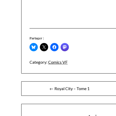
Partager :
Category:
Comics VF
Navigation
← Royal City – Tome 1
de
l’article