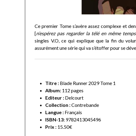
Ce premier Tome s’avère assez complexe et dens
[
n’espérez pas regarder la télé en même temps
singles V.O, ce qui explique que la fin du volu
assurément une série qui va s’étoffer pour se déve
Titre :
Blade Runner 2029 Tome 1
Album:
112 pages
Editeur :
Delcourt
Collection :
Contrebande
Langue :
Français
ISBN-13:
9782413045496
Prix :
15.50€