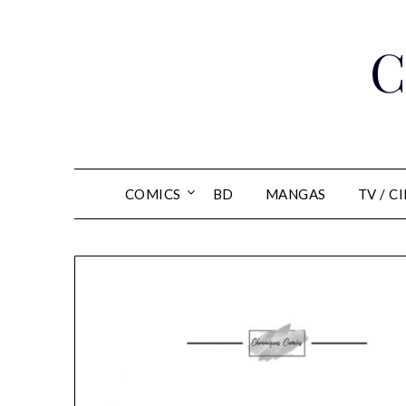
Skip
to
C
content
COMICS
BD
MANGAS
TV / C