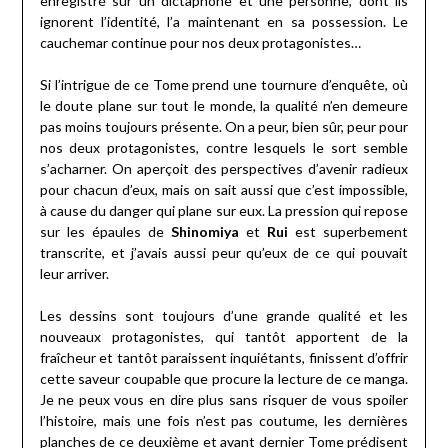
enregistré sur un dictaphone et une personne, dont ils
ignorent l’identité, l’a maintenant en sa possession. Le
cauchemar continue pour nos deux protagonistes…
Si l’intrigue de ce Tome prend une tournure d’enquête, où
le doute plane sur tout le monde, la qualité n’en demeure
pas moins toujours présente. On a peur, bien sûr, peur pour
nos deux protagonistes, contre lesquels le sort semble
s’acharner. On aperçoit des perspectives d’avenir radieux
pour chacun d’eux, mais on sait aussi que c’est impossible,
à cause du danger qui plane sur eux. La pression qui repose
sur les épaules de
Shinomiya
et
Rui
est superbement
transcrite, et j’avais aussi peur qu’eux de ce qui pouvait
leur arriver.
Les dessins sont toujours d’une grande qualité et les
nouveaux protagonistes, qui tantôt apportent de la
fraîcheur et tantôt paraissent inquiétants, finissent d’offrir
cette saveur coupable que procure la lecture de ce manga.
Je ne peux vous en dire plus sans risquer de vous spoiler
l’histoire, mais une fois n’est pas coutume, les dernières
planches de ce deuxième et avant dernier Tome prédisent