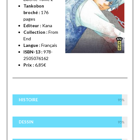
Tankobon
broché :
176
pages
Editeur :
Kana
Collection :
From
End
Langue :
Français
ISBN-13 :
978-
2505076162
Prix :
6,85€
HISTOIRE
95%
DESSIN
95%