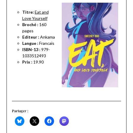
Titre:
Eat and
Love Yourself
Broché :
160
pages
Editeur :
Ankama
Langue :
Francais
ISBN-13 :
979-
1033512493
Prix :
19.90
Partager :