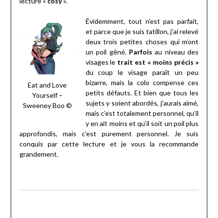
lecture «
cosy
».
Évidemment, tout n’est pas parfait,
et parce que je suis tatillon, j’ai relevé
deux trois petites choses qui m’ont
un poil gêné.
Parfois
au niveau des
visages le
trait est « moins précis »
du coup le visage paraît un peu
bizarre, mais la colo compense ces
Eat and Love
petits défauts. Et bien que tous les
Yourself –
sujets y soient abordés, j’aurais aimé,
Sweeney Boo ©
mais c’est totalement personnel, qu’il
y en ait moins et qu’il soit un poil plus
approfondis, mais c’est purement personnel. Je suis
conquis par cette lecture et je vous la recommande
grandement.