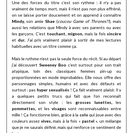
Une des forces du titre c’est son rythme : il n’y a pas
vraiment de temps mort, mais il n’est pas non plus effréné,
on se laisse porter doucement et on apprend à connaître
Mindy,
son amie
Shae
(
coucou Game of Thrones?!
), mais
aussi les relations que Mindy à avec ses parents ou avec
les garçons. C’est
touchant, mignon,
mais la fois
sincère
et
dur.
J’ai pris vraiment plaisir à sortir de mes lectures
habituelles avec un titre comme ça.
Mais le rythme n’est pas la seule force du récit. Si au départ
j’ai découvert
Sweeney Boo
c’est surtout pour son trait
atypique, loin des classiques femmes pin-up ou
proportionnées en mode improbables. Elle nous offre des
personnages simples, humains et avec des défauts et
surtout : pas
hyper sexualisés
! Ça fait vraiment plaisir. Il y
a quelques petits trucs qui fait que l’on reconnaît
directement son style : les
grosses lunettes,
les
pommettes,
et les
visages
sont reconnaissables entre
mille ! Ça fonctionne bien, grâce à la
colo
qui joue avec des
couleurs assez
vives,
mais à la fois «
pastel
», un mélange
que je ne saurais définir, mais qui renforce ce sentiment de