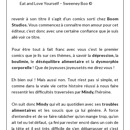
Eat and Love Yourself – Sweeney Boo ©
revenir à son titre il s’agit d’un comics sorti chez
Boom
Studios.
Vous commencez à connaître mon amour pour cet
éditeur, c’est donc avec une certaine confiance que je suis
allé voir ce titre.
Pour être tout à fait franc avec vous c’est le premier
comics que je lis sur ces thèmes, à savoir la
dépression,
la
boulimie,
le
déséquilibre alimentaire
et la
dysmorphie
corporelle
! Que de joyeuses joyeusetés me direz vous !
Eh bien oui ! Mais aussi non. Tout n’est pas si simple, et
comme dans la vraie vie cette histoire réussi à nous faire
ressentir les difficultés traversées par
Mindy,
l’héroïne.
On suit donc
Mindy
qui vit au quotidien avec ses
troubles
alimentaires
et les soucis que ça lui génère. À force
d’entendre et de se faire rabâcher qu’on mange trop, qu’on
ait tel ou tel défaut, ça fini par rester encré dans un coin de
la tête et il est très difficile de s’en débarrasser et c’est