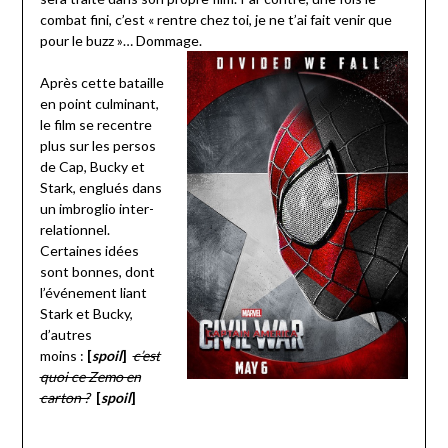
combat fini, c’est « rentre chez toi, je ne t’ai fait venir que
pour le buzz »… Dommage.
Après cette bataille
en point culminant,
le film se recentre
plus sur les persos
de Cap, Bucky et
Stark, englués dans
un imbroglio inter-
relationnel.
Certaines idées
sont bonnes, dont
l’événement liant
Stark et Bucky,
d’autres
moins :
[
spoil
]
c’est
quoi ce Zemo en
carton ?
[
spoil
]