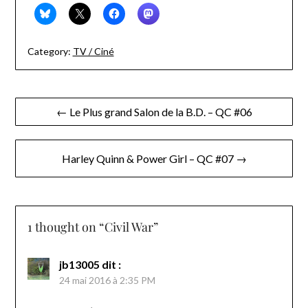
Category:
TV / Ciné
Navigation
← Le Plus grand Salon de la B.D. – QC #06
de
l’article
Harley Quinn & Power Girl – QC #07 →
1 thought on “
Civil War
”
jb13005
dit :
24 mai 2016 à 2:35 PM