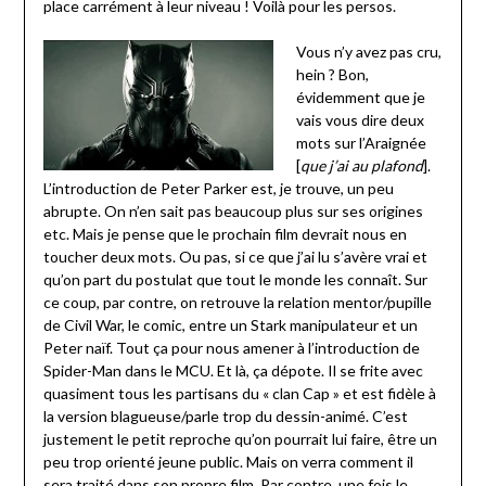
place carrément à leur niveau ! Voilà pour les persos.
Vous n’y avez pas cru,
hein ? Bon,
évidemment que je
vais vous dire deux
mots sur l’Araignée
[
que j’ai au plafond
].
L’introduction de Peter Parker est, je trouve, un peu
abrupte. On n’en sait pas beaucoup plus sur ses origines
etc. Mais je pense que le prochain film devrait nous en
toucher deux mots. Ou pas, si ce que j’ai lu s’avère vrai et
qu’on part du postulat que tout le monde les connaît. Sur
ce coup, par contre, on retrouve la relation mentor/pupille
de Civil War, le comic, entre un Stark manipulateur et un
Peter naïf. Tout ça pour nous amener à l’introduction de
Spider-Man dans le MCU. Et là, ça dépote. Il se frite avec
quasiment tous les partisans du « clan Cap » et est fidèle à
la version blagueuse/parle trop du dessin-animé. C’est
justement le petit reproche qu’on pourrait lui faire, être un
peu trop orienté jeune public. Mais on verra comment il
sera traité dans son propre film. Par contre, une fois le