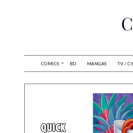
Skip
to
C
content
COMICS
BD
MANGAS
TV / C