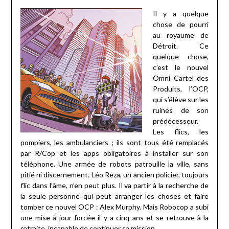
Il y a quelque
chose de pourri
au royaume de
Détroit. Ce
quelque chose,
c’est le nouvel
Omni Cartel des
Produits, l’OCP,
qui s’élève sur les
ruines de son
prédécesseur.
Les flics, les
pompiers, les ambulanciers ; ils sont tous été remplacés
par R/Cop et les apps obligatoires à installer sur son
téléphone. Une armée de robots patrouille la ville, sans
pitié ni discernement. Léo Reza, un ancien policier, toujours
flic dans l’âme, n’en peut plus. Il va partir à la recherche de
la seule personne qui peut arranger les choses et faire
tomber ce nouvel OCP : Alex Murphy. Mais Robocop a subi
une mise à jour forcée il y a cinq ans et se retrouve à la
retraite, incapable de continuer sa mission.