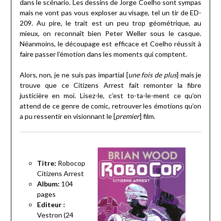
dans le scénario. Les dessins de Jorge Coelho sont sympas
mais ne vont pas vous exploser au visage, tel un tir de ED-
209. Au pire, le trait est un peu trop géométrique, au
mieux, on reconnaît bien Peter Weller sous le casque.
Néanmoins, le découpage est efficace et Coelho réussit à
faire passer l’émotion dans les moments qui comptent.
Alors, non, je ne suis pas impartial [
une fois de plus
] mais je
trouve que ce Citizens Arrest fait remonter la fibre
justicière en moi. Lisez-le, c’est to-ta-le-ment ce qu’on
attend de ce genre de comic, retrouver les émotions qu’on
a pu ressentir en visionnant le [
premier
] film.
Titre:
Robocop
Citizens Arrest
Album:
104
pages
Editeur :
Vestron (24