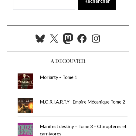
Rechercher
Bluesky
X
Mastodon
Facebook
Instagra
A DECOUVRIR
Moriarty – Tome 1
M.O.R.I.A.R.T.Y : Empire Mécanique Tome 2
Manifest destiny – Tome 3 – Chiroptères et
carnivores