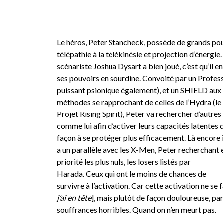
Le héros, Peter Stancheck, possède de grands pouv
télépathie à la télékinésie et projection d’énergie
scénariste
Joshua Dysart
a bien joué, c’est qu’il 
ses pouvoirs en sourdine. Convoité par un Profes
puissant psionique également), et un SHIELD aux
méthodes se rapprochant de celles de l’Hydra (le
Projet Rising Spirit), Peter va rechercher d’autres
comme lui afin d’activer leurs capacités latentes 
façon à se protéger plus efficacement. Là encore i
a un parallèle avec les X-Men, Peter recherchant 
priorité les plus nuls, les losers listés par
Harada. Ceux qui ont le moins de chances de
survivre à l’activation. Car cette activation ne se f
j’ai en tête
], mais plutôt de façon douloureuse, par
souffrances horribles. Quand on n’en meurt pas.