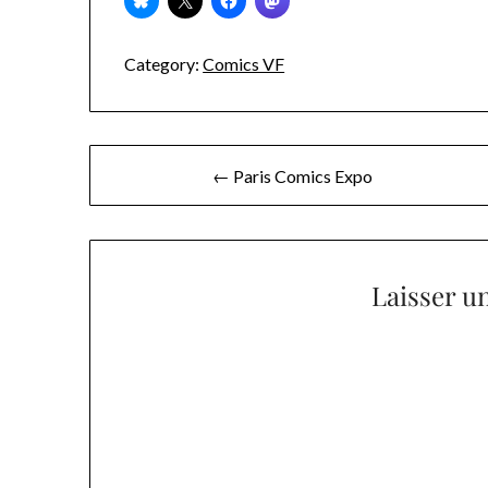
Category:
Comics VF
Navigation
← Paris Comics Expo
de
l’article
Laisser u