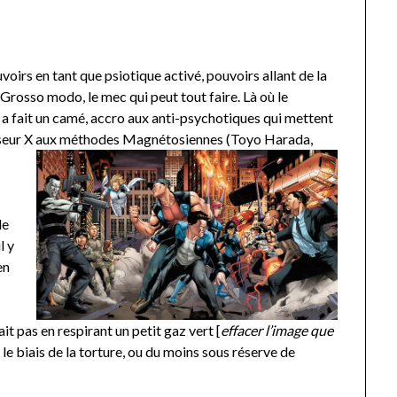
oirs en tant que psiotique activé, pouvoirs allant de la
. Grosso modo, le mec qui peut tout faire. Là où le
en a fait un camé, accro aux anti-psychotiques qui mettent
seur X aux
méthodes Magnétosiennes (Toyo Harada,
de
l y
en
ait pas en respirant un petit gaz vert [
effacer l’image que
 le biais de la torture, ou du moins sous réserve de