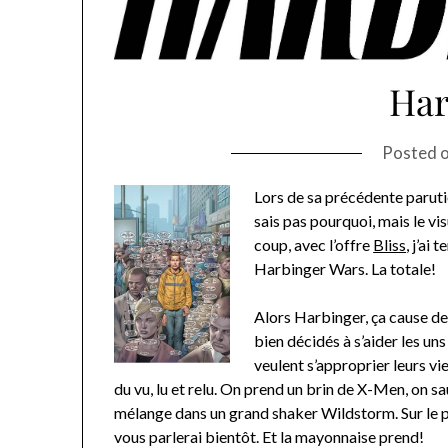
Har
Posted 
Lors de sa précédente parutio
sais pas pourquoi, mais le vi
coup, avec l’offre
Bliss
, j’ai
Harbinger Wars. La totale!
Alors Harbinger, ça cause d
bien décidés à s’aider les un
veulent s’approprier leurs vi
du vu, lu et relu. On prend un brin de X-Men, on s
mélange dans un grand shaker Wildstorm. Sur le pri
vous parlerai bientôt. Et la mayonnaise prend!