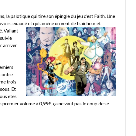
, la psiotique qui tire son épingle du jeu c’est Faith. Une
ouvoirs exaucé et qui amène un vent de
fraîcheur et
é. Valiant
 suivie
r arriver
premiers
 contre
me trois,
sous. Et
vous êtes
un premier volume à 0,99€, ça ne vaut pas le coup de se