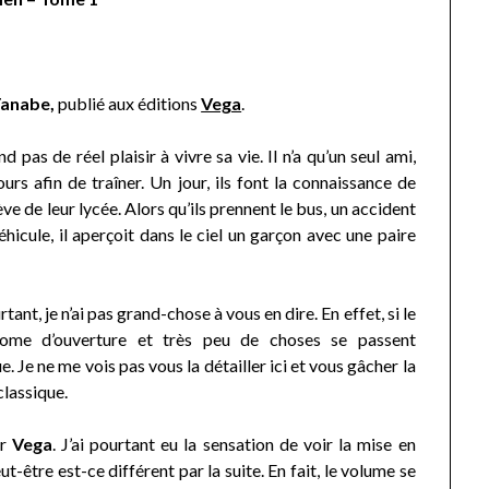
Tanabe,
publié aux éditions
Vega
.
d pas de réel plaisir à vivre sa vie. Il n’a qu’un seul ami,
urs afin de traîner. Un jour, ils font la connaissance de
lève de leur lycée. Alors qu’ils prennent le bus, un accident
éhicule, il aperçoit dans le ciel un garçon avec une paire
ant, je n’ai pas grand-chose à vous en dire. En effet, si le
n Tome d’ouverture et très peu de choses se passent
e. Je ne me vois pas vous la détailler ici et vous gâcher la
classique.
ar
Vega
. J’ai pourtant eu la sensation de voir la mise en
t-être est-ce différent par la suite. En fait, le volume se