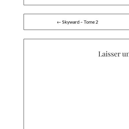
Navigation
← Skyward – Tome 2
de
l’article
Laisser u