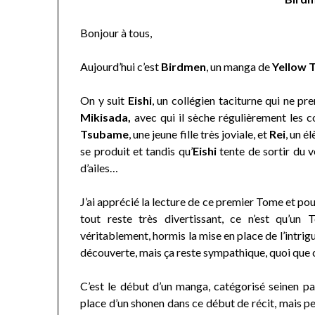
Bonjour à tous,
Aujourd’hui c’est
Birdmen
, un manga de
Yellow 
On y suit
Eishi
, un collégien taciturne qui ne pren
Mikisada,
avec qui il sèche régulièrement les co
Tsubame
, une jeune fille très joviale, et
Rei
, un é
se produit et tandis qu’
Eishi
tente de sortir du v
d’ailes…
J’ai apprécié la lecture de ce premier Tome et pourt
tout reste très divertissant, ce n’est qu’u
véritablement, hormis la mise en place de l’intrigu
découverte, mais ça reste sympathique, quoi que 
C’est le début d’un manga, catégorisé seinen p
place d’un shonen dans ce début de récit, mais peu