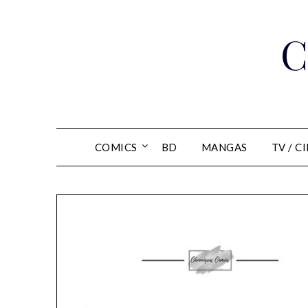
Skip
to
C
content
COMICS
BD
MANGAS
TV / C