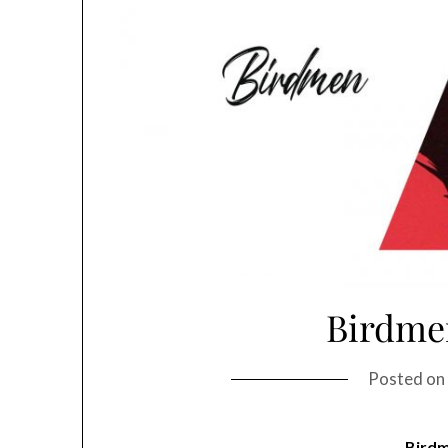
Birdme
Posted o
Birdm