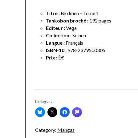
Titre :
Birdmen – Tome 1
Tankobon broché :
192 pages
Editeur :
Vega
Collection :
Seinen
Langue :
Français
ISBN-10 :
978-2379500305
Prix :
È€
Partager :
Category:
Mangas