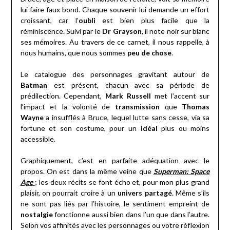
lui faire faux bond. Chaque souvenir lui demande un effort
croissant, car l’
oubli
est bien plus facile que la
réminiscence. Suivi par le
Dr Grayson
, il note noir sur blanc
ses mémoires. Au travers de ce carnet, il nous rappelle, à
nous humains, que nous sommes
peu de chose
.
Le catalogue des personnages gravitant autour de
Batman
est présent, chacun avec sa période de
prédilection. Cependant,
Mark Russell
met l’accent sur
l’impact et la volonté de
transmission
que
Thomas
Wayne
a insufflés à Bruce, lequel lutte sans cesse, via sa
fortune et son costume, pour un
idéal
plus ou moins
accessible.
Graphiquement, c’est en parfaite adéquation avec le
propos. On est dans la même veine que
Superman: Space
Age
; les deux récits se font écho et, pour mon plus grand
plaisir, on pourrait croire à un
univers partagé
. Même s’ils
ne sont pas liés par l’histoire, le sentiment empreint de
nostalgie
fonctionne aussi bien dans l’un que dans l’autre.
Selon vos affinités avec les personnages ou votre réflexion