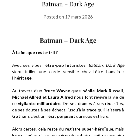
Batman – Dark Age
Posted on
17 mars 2026
Batman – Dark Age
À la fin, que reste-t-il ?
Avec ses vibes
rétro-pop futuristes
,
Batman: Dark Age
vient titiller une corde sensible chez l’être humain :
l’héritage
.
Au travers d’un
Bruce Wayne
quasi
sénile
,
Mark Russell
,
Michael Allred
et
Laura Allred
nous font revivre la vie de
ce
vigilante milliardaire
. De ses drames à ses réussites,
de ses doutes à ses échecs, jusqu’à la trace qu’il laissera à
Gotham
, c’est un
récit poignant
qui nous est livré.
Alors certes, cela reste du registre
super-héroïque
, mais
Bruce, âgé et placé en maison de retraite, voit sa mémoire