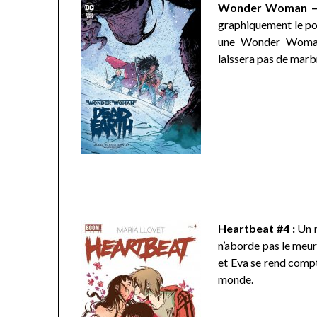
Wonder Woman – 
graphiquement le po
une Wonder Woman 
laissera pas de marb
Heartbeat #4 :
Un n
n’aborde pas le meurt
et Eva se rend compt
monde.