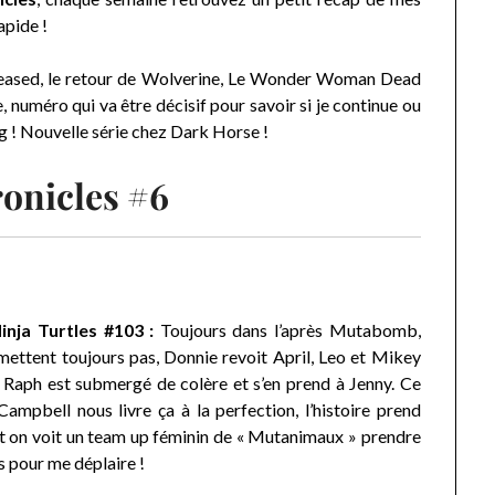
apide !
ased, le retour de Wolverine, Le Wonder Woman Dead
e, numéro qui va être décisif pour savoir si je continue ou
 ! Nouvelle série chez Dark Horse !
onicles #6
nja Turtles #103 :
Toujours dans l’après Mutabomb,
mettent toujours pas, Donnie revoit April, Leo et Mikey
t Raph est submergé de colère et s’en prend à Jenny. Ce
ampbell nous livre ça à la perfection, l’histoire prend
et on voit un team up féminin de « Mutanimaux » prendre
s pour me déplaire !