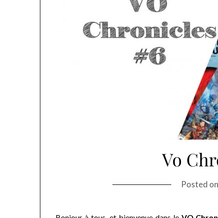
Vo Chr
Posted o
Bonjour à tous, et bienvenue dans le
VO Chroni