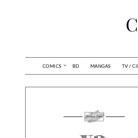
Skip
to
C
content
COMICS
BD
MANGAS
TV / C