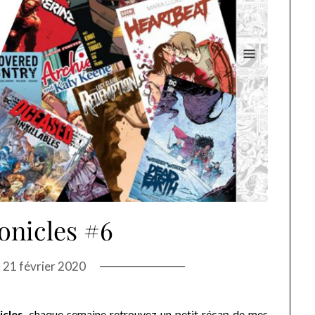
onicles #6
n
21 février 2020
cles
, chaque semaine retrouvez un petit récap de mes