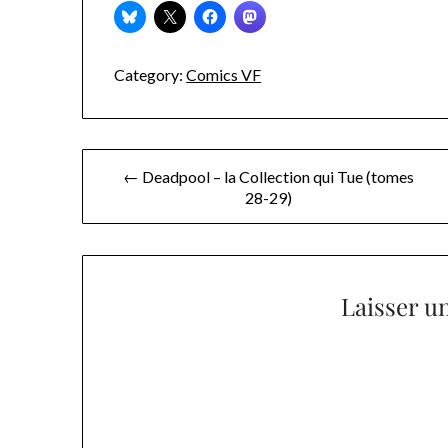
Category:
Comics VF
Navigation
← Deadpool – la Collection qui Tue (tomes
28-29)
de
l’article
Laisser u