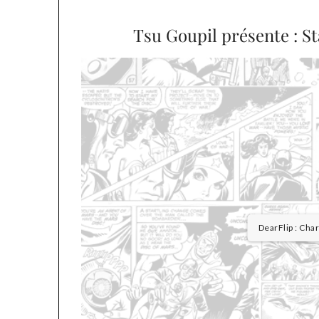
Tsu Goupil présente : St
DearFlip : Cha