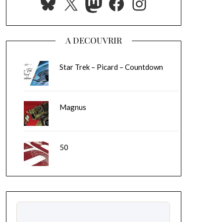
Bluesky
X
Mastodon
Facebook
Instagram
A DECOUVRIR
Star Trek – Picard – Countdown
Magnus
50