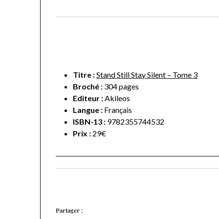
Titre :
Stand Still Stay Silent – Tome 3
Broché :
304 pages
Editeur :
Akileos
Langue :
Français
ISBN-13 :
9782355744532
Prix :
29€
Partager :