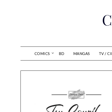
Skip
to
C
content
COMICS
BD
MANGAS
TV / C