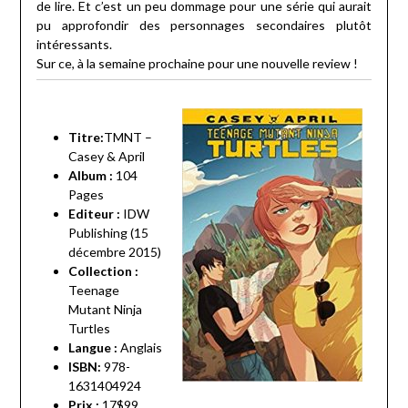
de lire. Et c’est un peu dommage pour une série qui aurait
pu approfondir des personnages secondaires plutôt
intéressants.
Sur ce, à la semaine prochaine pour une nouvelle review !
Titre:
TMNT –
Casey & April
Album :
104
Pages
Editeur :
IDW
Publishing (15
décembre 2015)
Collection :
Teenage
Mutant Ninja
Turtles
Langue :
Anglais
ISBN:
978-
1631404924
Prix :
17$99