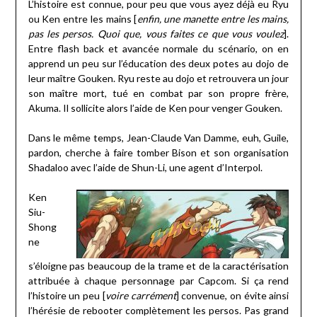
L’histoire est connue, pour peu que vous ayez déjà eu Ryu
ou Ken entre les mains [
enfin, une manette entre les mains,
pas les persos. Quoi que, vous faites ce que vous voulez
].
Entre flash back et avancée normale du scénario, on en
apprend un peu sur l’éducation des deux potes au dojo de
leur maître Gouken. Ryu reste au dojo et retrouvera un jour
son maître mort, tué en combat par son propre frère,
Akuma. Il sollicite alors l’aide de Ken pour venger Gouken.
Dans le même temps, Jean-Claude Van Damme, euh, Guile,
pardon, cherche à faire tomber Bison et son organisation
Shadaloo avec l’aide de Shun-Li, une agent d’Interpol.
Ken
Siu-
Shong
ne
s’éloigne pas beaucoup de la trame et de la caractérisation
attribuée à chaque personnage par Capcom. Si ça rend
l’histoire un peu [
voire carrément
] convenue, on évite ainsi
l’hérésie de rebooter complètement les persos. Pas grand