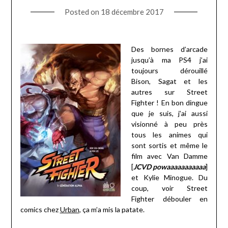
Posted on
18 décembre 2017
Des bornes d’arcade
jusqu’à ma PS4 j’ai
toujours dérouillé
Bison, Sagat et les
autres sur Street
Fighter ! En bon dingue
que je suis, j’ai aussi
visionné à peu près
tous les animes qui
sont sortis et même le
film avec Van Damme
[
JCVD powaaaaaaaaaaa
]
et Kylie Minogue. Du
coup, voir Street
Fighter débouler en
comics chez
Urban
, ça m’a mis la patate.