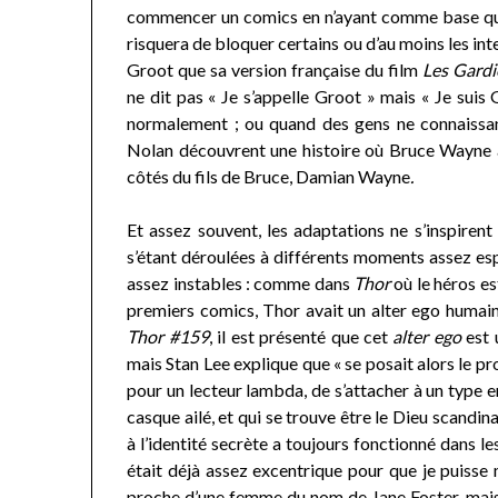
commencer un comics en n’ayant comme base que 
risquera de bloquer certains ou d’au moins les i
Groot que sa version française du film
Les
Gardi
ne dit pas « Je s’appelle Groot » mais « Je suis G
normalement ; ou quand des gens ne connaissan
Nolan découvrent une histoire où Bruce Wayne 
côtés du fils de Bruce, Damian Wayne
.
Et assez souvent, les adaptations ne s’inspirent 
s’étant déroulées à différents moments assez esp
assez instables : comme dans
Thor
où le héros es
premiers comics, Thor avait un alter ego humai
Thor #159
, il est présenté que cet
alter ego
est 
mais Stan Lee explique que « se posait alors le prob
pour un lecteur lambda, de s’attacher à un type e
casque ailé, et qui se trouve être le Dieu scandi
à l’identité secrète a toujours fonctionné dans l
était déjà assez excentrique pour que je puisse 
proche d’une femme du nom de Jane Foster, mais é