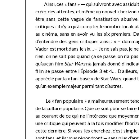
Ainsi, ces « fans » — qui suivront avec assiduité
créer des attentes, et même un nouvel « horizon d
être sans cette vague de fanatisation abusive.
critiques : il n’y a qu’à compter le nombre incalc
au cinéma, sans en avoir vu les six premiers. Da
d’entendre des gens critiquer ainsi : « – domma
Vador est mort dans le six… – Je ne sais pas, je ne
rien, on ne sait pas quand ça se passe, on n’a pa
qu’aucun film
Star Wars
n’a jamais donné d’indicat
film se passe entre l’Épisode 3 et 4… D’ailleur
apprécié par la « fan-base » de Star Wars, quand l’
qu’un exemple majeur parmi tant d’autres.
Le « fan populaire » a malheureusement tendanc
de la culture populaire. Que ce soit pour se faire
au courant de ce qui ne l’intéresse que moyennem
une critique qui peuvent à la fois modifier l’hori
cette dernière. Si vous les cherchez, c’est simpl
sont fans, et ils vous répondront — sans plus d’arg