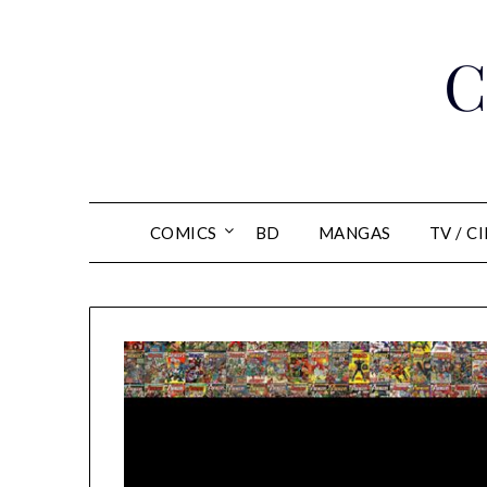
Skip
to
C
content
COMICS
BD
MANGAS
TV / C