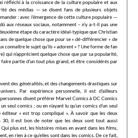
’ai réfléchi à la croissance de la culture populaire et aux
ité des médias — se disent fans de plusieurs objets
 demander : avec l’émergence de cette culture populaire —
, dû aux réseaux sociaux, notamment – n’y a-t-il pas une
 deuxième étape du caractère idéal-typique que Christian
fans de quelque chose que pour se « dé-différencier » de
ux connaître le sujet qu’ils « adorent » ? Une forme de fan
re) qui n’apprécient quelque chose que par sa popularité,
aire partie d’un tout plus grand, et être considérés par
souvent des généralités, et des changements drastiques sur
nivers. Par expérience personnelle, il est d’ailleurs
rs personnes disent préférer Marvel Comics à DC Comics
lu un seul comics ; ou en n’ayant lu qu’un comics d’un seul
e éditeur « est trop compliqué ». À savoir que les deux
 30, il est bon de noter que les deux sont tout aussi
Qui plus est, les histoires mises en avant dans les films,
nt, en rien à ce qu’elles sont dans les comics. De ce fait,