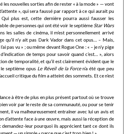
 les nouvelles sorties afin de rester « à la mode » — vont
’attente », qui sera faussé par rapport à ce qui aurait pu
 Qui plus est, cette dernière pourra aussi fausser les
ulable de personnes qui ont été voir le septième
Star Wars
ns les salles de cinéma, il m’est personnellement arrivé
ge qu’il n’y ait pas Dark Vador dans cet opus… – Mais,
 l’ai pas vu » ; ou même devant Rogue One : « – je n’y pige
s d’indication de temps pour savoir quand c’est… », alors
ion de temporalité, et qu’il est clairement évident que le
s, le septième opus
Le Réveil de la Force
n’a été que peu
accueil critique du film a atteint des sommets. Et ce n’est
e à être de plus en plus présent partout où se trouve
 bien voir par le reste de sa communauté, ou pour se tenir
ent, il va malheureusement entraîner avec lui un avis et
zon d’attente face à une œuvre, mais aussi la réception de
e : demandez-leur pourquoi ils apprécient tant ce dont ils
ument — un simple « parce que c’est trop bien ! ».