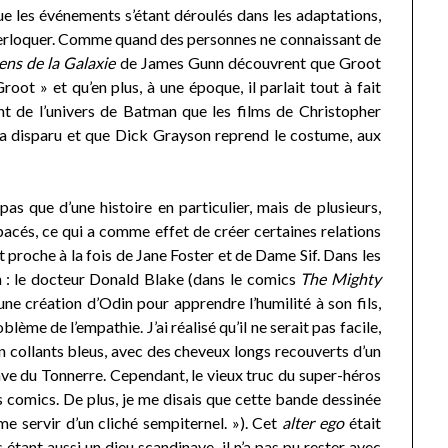
les événements s’étant déroulés dans les adaptations,
nterloquer. Comme quand des personnes ne connaissant de
ens de la Galaxie
de James Gunn découvrent que Groot
root » et qu’en plus, à une époque, il parlait tout à fait
t de l’univers de Batman que les films de Christopher
a disparu et que Dick Grayson reprend le costume, aux
pas que d’une histoire en particulier, mais de plusieurs,
acés, ce qui a comme effet de créer certaines relations
t proche à la fois de Jane Foster et de Dame Sif. Dans les
n
: le docteur Donald Blake (dans le comics
The Mighty
une création d’Odin pour apprendre l’humilité à son fils,
lème de l’empathie. J’ai réalisé qu’il ne serait pas facile,
n collants bleus, avec des cheveux longs recouverts d’un
nave du Tonnerre. Cependant, le vieux truc du super-héros
es comics. De plus, je me disais que cette bande dessinée
me servir d’un cliché sempiternel. »). Cet
alter ego
était
tant aussi un dieu scandinave, il n’a pas pu rester avec