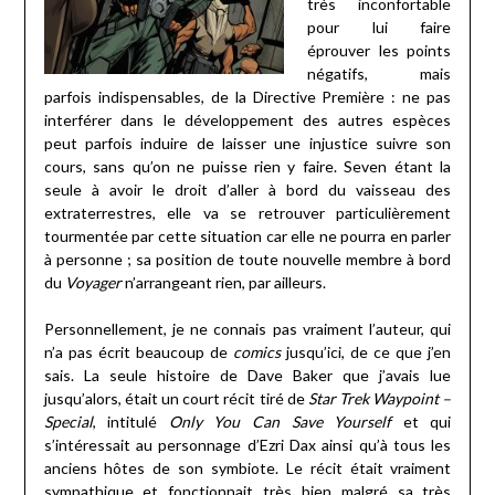
très inconfortable
pour lui faire
éprouver les points
négatifs, mais
parfois indispensables, de la Directive Première : ne pas
interférer dans le développement des autres espèces
peut parfois induire de laisser une injustice suivre son
cours, sans qu’on ne puisse rien y faire. Seven étant la
seule à avoir le droit d’aller à bord du vaisseau des
extraterrestres, elle va se retrouver particulièrement
tourmentée par cette situation car elle ne pourra en parler
à personne ; sa position de toute nouvelle membre à bord
du
Voyager
n’arrangeant rien, par ailleurs.
Personnellement, je ne connais pas vraiment l’auteur, qui
n’a pas écrit beaucoup de
comics
jusqu’ici, de ce que j’en
sais. La seule histoire de Dave Baker que j’avais lue
jusqu’alors, était un court récit tiré de
Star Trek Waypoint –
Special
, intitulé
Only You Can Save Yourself
et qui
s’intéressait au personnage d’Ezri Dax ainsi qu’à tous les
anciens hôtes de son symbiote. Le récit était vraiment
sympathique et fonctionnait très bien malgré sa très