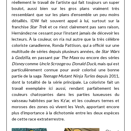
réellement le travail de l’artiste qui fait toujours un super
boulot, aussi bien sur les gros plans vraiment très
ressemblant que sur les plans d’ensemble un peu moins
détaillés. IDW fait souvent appel à lui, surtout sur la
franchise
Star Trek
et ce n’est clairement pas sans raison,
Hernández ne cessant pour l’instant jamais de décevoir les
lecteurs. À la couleur, on n’a nul autre que la très célèbre
coloriste canadienne, Ronda Pattison, qui a officié sur une
multitude de séries depuis plusieurs années, de
Star Wars
à
Godzilla
, en passant par
The Maxx
ou encore des séries
Disney
comme
Uncle Scrooge
ou
Donald Duck
, mais qui est
particulièrement connue pour avoir colorisé une bonne
partie de la saga
Teenage Mutant Ninja Turles
depuis 2011,
dont la totalité de la série principale. La coloriste fait un
travail exemplaire ici aussi, rendant parfaitement les
couleurs chatoyantes dans les parties luxueuses du
vaisseau habitées par les Kz’ar, et les couleurs ternes et
moroses des zones où vivent les Vesh, apportant encore
plus d’importance à la dichotomie entre les deux espèces
de cette race extraterrestre.