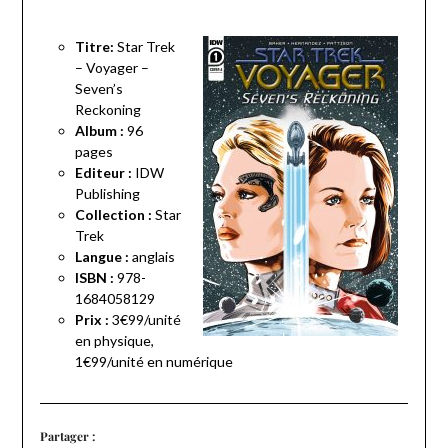
Titre:
Star Trek
– Voyager –
Seven’s
Reckoning
Album :
96
pages
Editeur :
IDW
Publishing
Collection :
Star
Trek
Langue :
anglais
ISBN :
978-
1684058129
Prix :
3€99/unité
en physique,
1€99/unité en numérique
Partager :