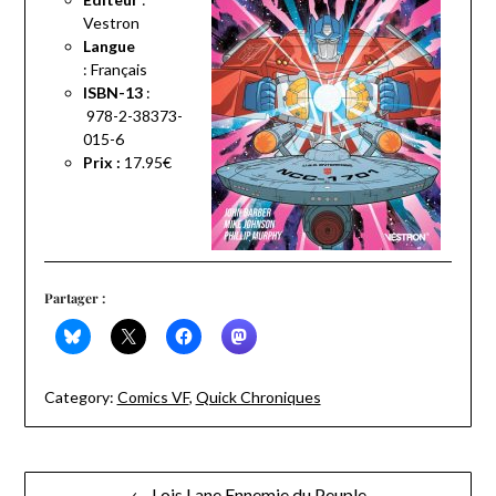
Vestron
Langue
:
Français
ISBN-13
:
978-2-38373-
015-6
Prix :
17.95€
Partager :
Category:
Comics VF
,
Quick Chroniques
Navigation
← Lois Lane Ennemie du Peuple