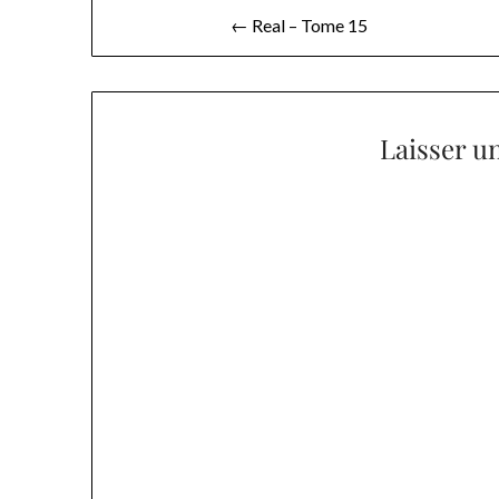
Navigation
← Real – Tome 15
de
l’article
Laisser u