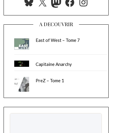
Bluesky
X
Mastodon
Facebook
Instagram
A DECOUVRIR
East of West – Tome 7
Capitaine Anarchy
PreZ – Tome 1