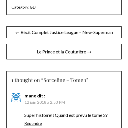
Category:
BD
Navigation
← Récit Complet Justice League – New-Superman
de
l’article
Le Prince et la Couturière →
1 thought on “
Sorceline – Tome 1
”
mane
dit :
12 juin 2018 à 2:53 PM
Super histoire!! Quand est prévu le tome 2?
Répondre