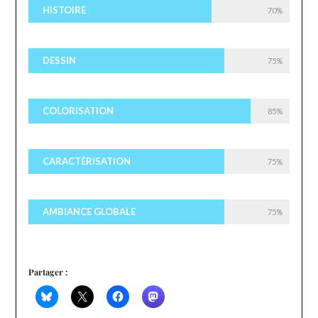
HISTOIRE
70%
DESSIN
75%
COLORISATION
85%
CARACTÉRISATION
75%
AMBIANCE GLOBALE
75%
Partager :