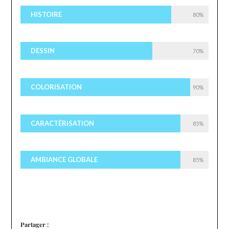
HISTOIRE
80%
DESSIN
70%
COLORISATION
90%
CARACTÉRISATION
85%
AMBIANCE GLOBALE
85%
Partager :